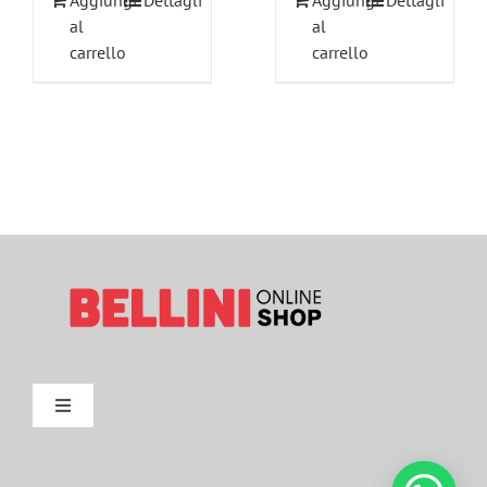
Aggiungi
Dettagli
Aggiungi
Dettagli
al
al
carrello
carrello
Toggle
Navigation
Metodi di Pagamento