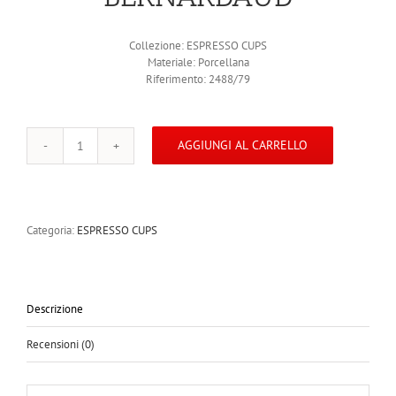
Collezione: ESPRESSO CUPS
Materiale: Porcellana
Riferimento: 2488/79
AGGIUNGI AL CARRELLO
Tazzina
caffè
con
piattino
8
Categoria:
ESPRESSO CUPS
cl
quantità
Descrizione
Recensioni (0)