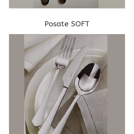
Posate SOFT