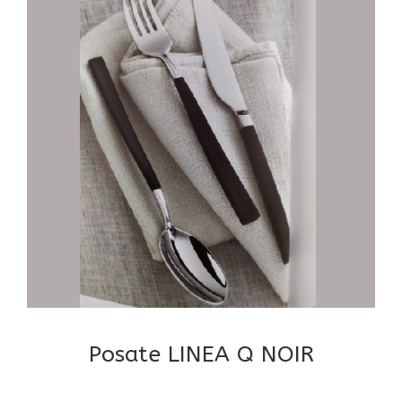
Posate LINEA Q NOIR