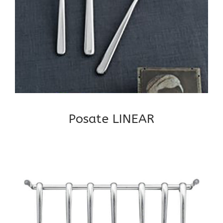
Posate LINEAR