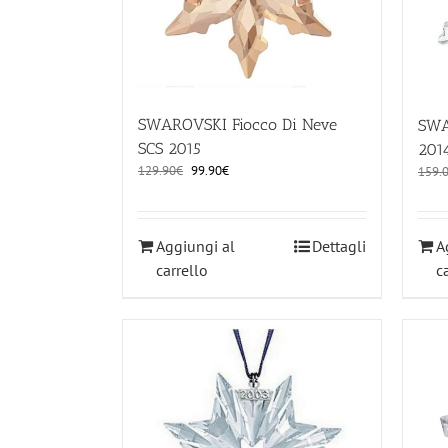
SWAROVSKI Fiocco Di Neve
SWA
SCS 2015
201
Il
Il
129.90
€
99.90
€
159.
prezzo
prezzo
originale
attuale
era:
è:
Aggiungi al
Dettagli
A
129.90€.
99.90€.
carrello
c