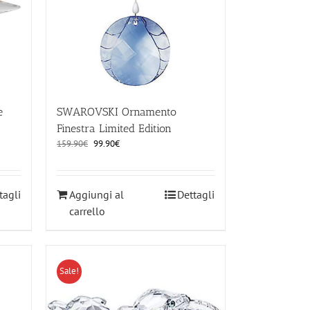
e
SWAROVSKI Ornamento
Finestra Limited Edition
Il
Il
159.90
€
99.90
€
prezzo
prezzo
originale
attuale
era:
è:
tagli
Aggiungi al
Dettagli
159.90€.
99.90€.
carrello
Sale!