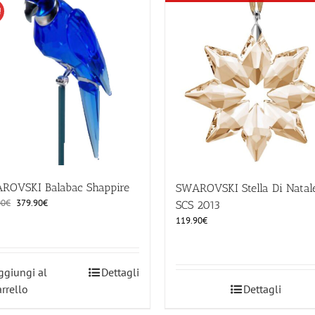
!
ROVSKI Balabac Shappire
SWAROVSKI Stella Di Natal
Il
Il
00
€
379.90
€
SCS 2013
prezzo
prezzo
119.90
€
originale
attuale
era:
è:
499.00€.
379.90€.
ggiungi al
Dettagli
arrello
Dettagli