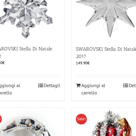
ROVSKI Stella Di Natale
SWAROVSKI Stella Di Natal
2
2017
90
€
149.90
€
ggiungi al
Dettagli
Aggiungi al
Det
arrello
carrello
!
Sale!