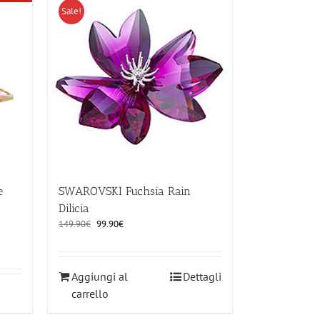
Sale!
e
SWAROVSKI Fuchsia Rain
Dilicia
Il
Il
149.90
€
99.90
€
prezzo
prezzo
originale
attuale
era:
è:
Aggiungi al
Dettagli
149.90€.
99.90€.
carrello