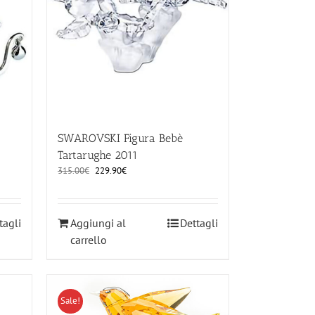
SWAROVSKI Figura Bebè
Tartarughe 2011
Il
Il
315.00
€
229.90
€
prezzo
prezzo
originale
attuale
era:
è:
tagli
Aggiungi al
Dettagli
315.00€.
229.90€.
carrello
Sale!