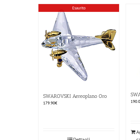
Esaurito
SWA
SWAROVSKI Aereoplano Oro
190.
179.90
€
A
Dettagli
c