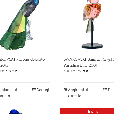
ROVSKI Pavone Colorato
SWAROVSKI Baimuri Crysta
 2013
Paradise Bird 2001
Il
Il
Il
Il
90
€
449.90
€
360.00
€
269.90
€
prezzo
prezzo
prezzo
prezzo
originale
attuale
originale
attuale
era:
è:
era:
è:
ggiungi al
Dettagli
Aggiungi al
Det
589.90€.
449.90€.
360.00€.
269.90€.
arrello
carrello
Esaurito