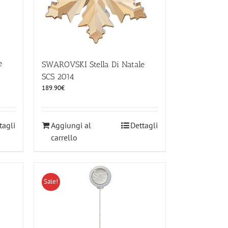
e
SWAROVSKI Stella Di Natale
SCS 2014
189.90
€
tagli
Aggiungi al
Dettagli
carrello
Sale!