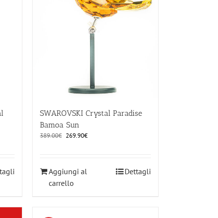
l
SWAROVSKI Crystal Paradise
Bamoa Sun
Il
Il
389.00
€
269.90
€
prezzo
prezzo
originale
attuale
era:
è:
tagli
Aggiungi al
Dettagli
389.00€.
269.90€.
carrello