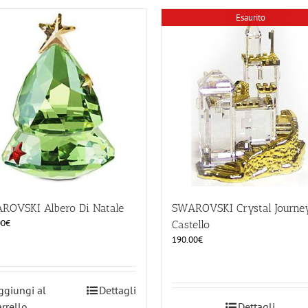
Esaurito
ROVSKI Albero Di Natale
SWAROVSKI Crystal Journe
00
€
Castello
190.00
€
ggiungi al
Dettagli
arrello
Dettagli