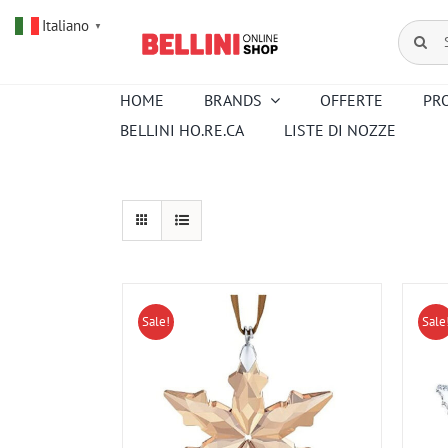
Salta
Italiano
al
Cerca
▼
contenuto
per:
HOME
BRANDS
OFFERTE
PR
BELLINI HO.RE.CA
LISTE DI NOZZE
Amouroud
Alessi
Baccarat
Creed
Hermes
Ortigia
Pana Dora
Kartell
Royal
Sambonet
Copenhagen
Venini
Wedgwood
Sale!
Sale