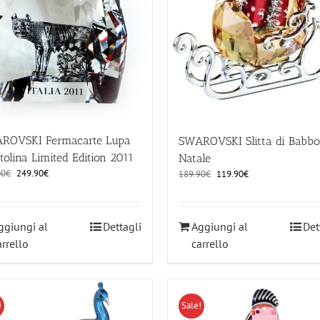
ROVSKI Fermacarte Lupa
SWAROVSKI Slitta di Babbo
tolina Limited Edition 2011
Natale
Il
Il
00
€
249.90
€
Il
Il
189.90
€
119.90
€
prezzo
prezzo
prezzo
prezzo
originale
attuale
originale
attuale
era:
è:
era:
è:
ggiungi al
Dettagli
Aggiungi al
Det
300.00€.
249.90€.
189.90€.
119.90€.
arrello
carrello
!
Sale!