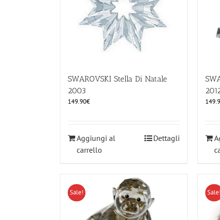
SWAROVSKI Stella Di Natale
SWA
2003
201
149.90
€
149.
Aggiungi al
Dettagli
A
carrello
c
Sale!
Sale