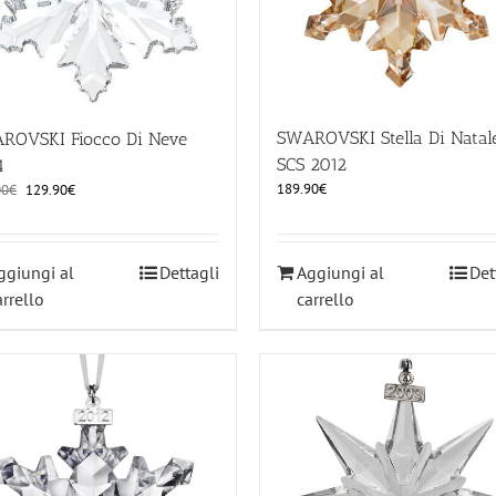
SWAROVSKI Stella Di Natal
ROVSKI Fiocco Di Neve
SCS 2012
4
Il
Il
189.90
€
00
€
129.90
€
prezzo
prezzo
originale
attuale
era:
è:
ggiungi al
Dettagli
Aggiungi al
Det
159.00€.
129.90€.
arrello
carrello