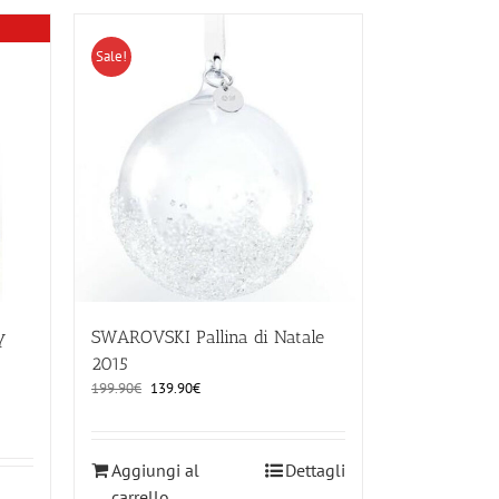
Sale!
y
SWAROVSKI Pallina di Natale
2015
Il
Il
199.90
€
139.90
€
prezzo
prezzo
originale
attuale
era:
è:
Aggiungi al
Dettagli
199.90€.
139.90€.
carrello