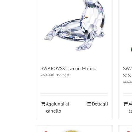
SWAROVSKI Leone Marino
SWA
Il
Il
269.90
€
199.90
€
SCS
prezzo
prezzo
589.
originale
attuale
era:
è:
269.90€.
199.90€.
Aggiungi al
Dettagli
A
carrello
c