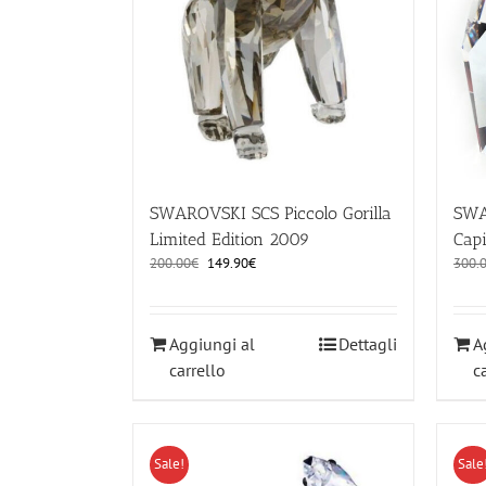
SWAROVSKI SCS Piccolo Gorilla
SWA
Limited Edition 2009
Capi
Il
Il
200.00
€
149.90
€
300.
prezzo
prezzo
originale
attuale
era:
è:
Aggiungi al
Dettagli
A
200.00€.
149.90€.
carrello
c
Sale!
Sale