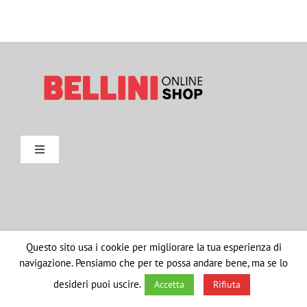
ILLUMINAZIONE
FUORI PRODUZIONE
BOMBONIERE
BELLINI HO.RE.CA
Toggle
Navigation
Metodi di Pagamento
LISTE DI NOZZE
Spedizioni
Questo sito usa i cookie per migliorare la tua esperienza di
navigazione. Pensiamo che per te possa andare bene, ma se lo
Resi
desideri puoi uscire.
Accetta
Rifiuta