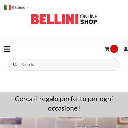
Salta
Italiano
al
▼
contenuto
0
Toggle
Navigation
Cerca
HOME
per:
BRANDS
OFFERTE
Cerca il regalo perfetto per ogni
occasione!
PROFUMI
GIOIELLI