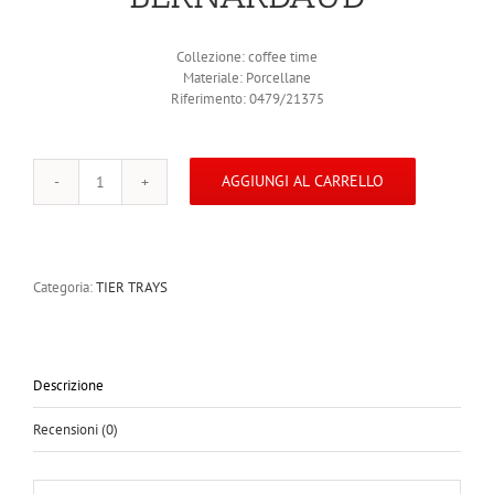
Collezione: coffee time
Materiale: Porcellane
Riferimento: 0479/21375
AGGIUNGI AL CARRELLO
Servo
2
tazze
quantità
Categoria:
TIER TRAYS
Descrizione
Recensioni (0)