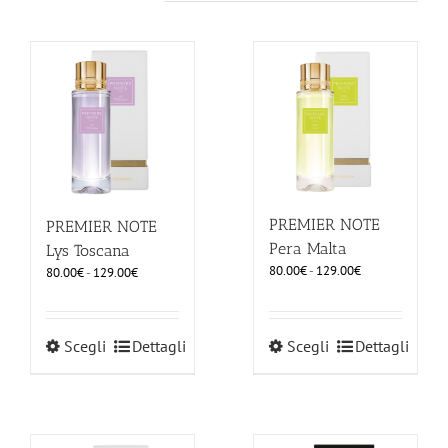
PREMIER NOTE
PREMIER NOTE
Pera Malta
Lys Toscana
Fascia
80.00
€
-
129.00
€
Fascia
80.00
€
-
129.00
€
di
di
prezzo:
prezzo:
da
da
Questo
Questo
Scegli
Dettagli
Scegli
Dettagli
80.00€
80.00€
prodotto
prodotto
a
a
ha
ha
129.00€
129.00€
più
più
varianti.
varianti.
Le
Le