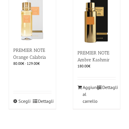
opzioni
opzioni
possono
possono
essere
essere
scelte
scelte
nella
nella
pagina
pagina
del
del
prodotto
prodotto
PREMIER NOTE
PREMIER NOTE
Orange Calabria
Ambre Kashmir
Fascia
80.00
€
-
129.00
€
180.00
€
di
prezzo:
da
80.00€
Aggiungi
Dettagli
a
al
129.00€
Questo
Scegli
Dettagli
carrello
prodotto
ha
più
varianti.
Le