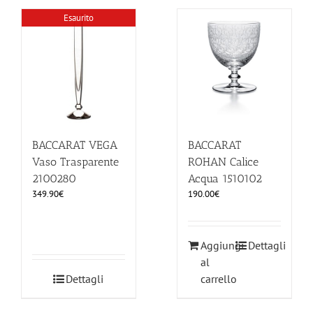
Esaurito
BACCARAT
BACCARAT VEGA
ROHAN Calice
Vaso Trasparente
Acqua 1510102
2100280
190.00
€
349.90
€
Aggiungi
Dettagli
al
Dettagli
carrello