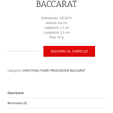
BACCARAT
Riferimento: 2813874
Altezza: 6,6 cm
Larghezza: 1,5 cm
Lunghezza: 5,5 cm
Peso: 45 g
AGGIUNGI AL CARRELLO
BACCARAT
Annual
Ornament
2020
Categorie:
CHRISTMAS
,
FUORI PRODUZIONE BACCARAT
2813874
quantità
Descrizione
Recensioni (0)