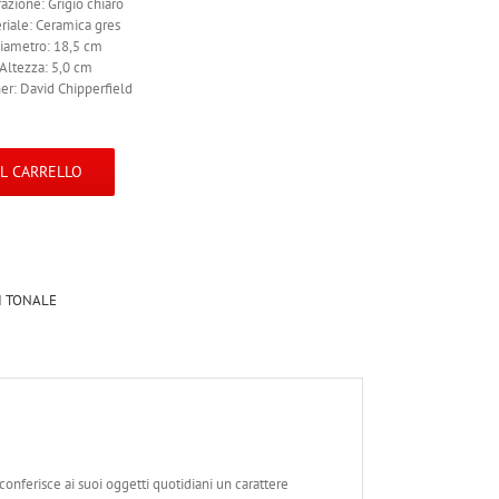
azione: Grigio chiaro
riale: Ceramica gres
iametro: 18,5 cm
Altezza: 5,0 cm
er: David Chipperfield
AL CARRELLO
I TONALE
conferisce ai suoi oggetti quotidiani un carattere