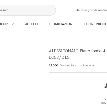
Hai bisogno di aiuto
OFUMI
GIOIELLI
ILLUMINAZIONE
FUORI PROD
Bernardaud
Dr. Vranjes
Christofle
Floris
Mario Luca
Premier Note
Nasomatto
Altri Profumi
Giusti
ALESSI TONALE Piatto fondo 4 
Smeg
Saint Louis
DC03/2 LG
92.00
€
Disponibile su ordinazione
Riedel
Ortigia
C
Rife