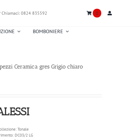
0
?
Chiamaci: 0824 835592
UZIONE
BOMBONIERE
Truefitt & Hill
Creed
Nasomatto
Floris
Portmeirion
Richard Ginori
pezzi Ceramica gres Grigio chiaro
Truefitt & Hill
Versace
Fitz and Floyd
Zafferano
ALESSI
ollezione: Tonale
rimento: DC03/2 LG