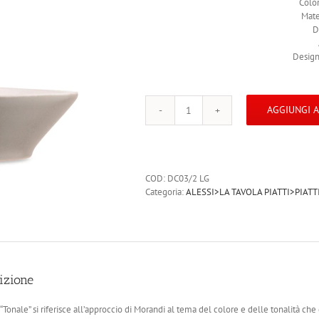
Color
Mate
D
Design
AGGIUNGI 
ALESSI
TONALE
Piatto
fondo
4
COD:
DC03/2 LG
pezzi
Categoria:
ALESSI>LA TAVOLA PIATTI>PIATT
Ceramica
gres
Grigio
chiaro
DC03/2
LG
izione
quantità
“Tonale” si riferisce all’approccio di Morandi al tema del colore e delle tonalità che 