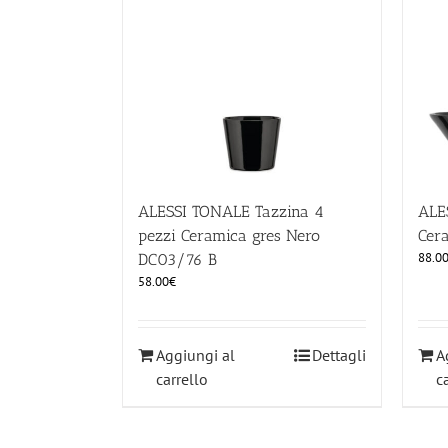
ALESSI TONALE Tazzina 4
ALE
pezzi Ceramica gres Nero
Cer
88.0
DC03/76 B
58.00
€
Aggiungi al
Dettagli
A
carrello
c