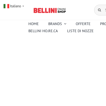
Salta
Italiano
al
Cerca
▼
contenuto
per:
HOME
BRANDS
OFFERTE
PR
BELLINI HO.RE.CA
LISTE DI NOZZE
Amouroud
Alessi
Baccarat
Creed
Hermes
Ortigia
Pana Dora
Kartell
Royal
Sambonet
Copenhagen
Venini
Wedgwood