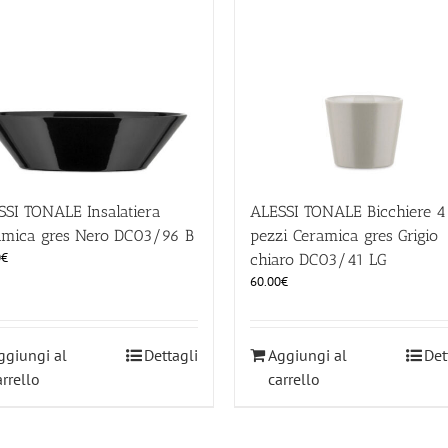
SSI TONALE Insalatiera
ALESSI TONALE Bicchiere 4
amica gres Nero DC03/96 B
pezzi Ceramica gres Grigio
0
€
chiaro DC03/41 LG
60.00
€
ggiungi al
Dettagli
Aggiungi al
Det
arrello
carrello