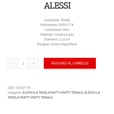
ALESSI
Collezione: Tonale
Riferimento: DC03/77 B
Colorazione: Nero
Materiale: Ceramica gres
Diametro: 12,0 cm
Designer: David Chipperfield
AGGIUNGI AL CARRELLO
ALESSI
TONALE
Piattino
4
pezzi
COD:
DC03/77 B
Ceramica
Categorie:
ALESSI>LA TAVOLA PIATTI>PIATTI TONALE
,
ALESSI>LA
gres
TAVOLA>PIATTI
,
PIATTI TONALE
Nero
DC03/77
B
quantità