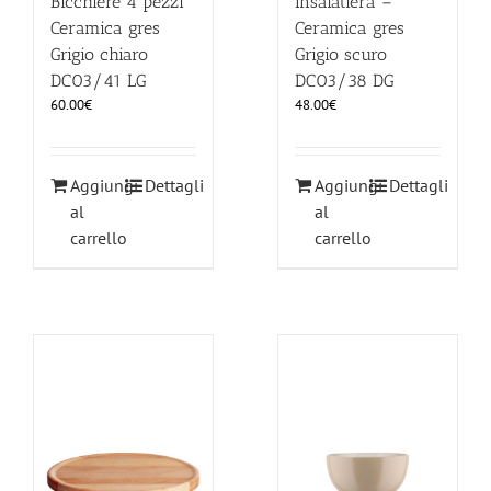
Bicchiere 4 pezzi
Insalatiera –
Ceramica gres
Ceramica gres
Grigio chiaro
Grigio scuro
DC03/41 LG
DC03/38 DG
60.00
€
48.00
€
Aggiungi
Dettagli
Aggiungi
Dettagli
al
al
carrello
carrello