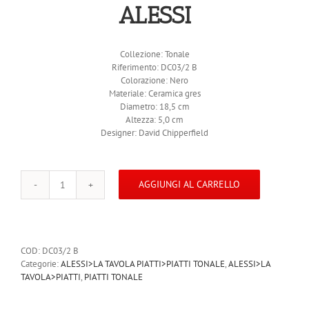
ALESSI
Collezione: Tonale
Riferimento: DC03/2 B
Colorazione: Nero
Materiale: Ceramica gres
Diametro: 18,5 cm
Altezza: 5,0 cm
Designer: David Chipperfield
AGGIUNGI AL CARRELLO
ALESSI
TONALE
Piatto
fondo
4
COD:
DC03/2 B
pezzi
Categorie:
ALESSI>LA TAVOLA PIATTI>PIATTI TONALE
,
ALESSI>LA
Ceramica
TAVOLA>PIATTI
,
PIATTI TONALE
gres
Nero
DC03/2