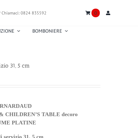
0
?
Chiamaci: 0824 835592
UZIONE
BOMBONIERE
Truefitt & Hill
Creed
Nasomatto
Floris
Portmeirion
Richard Ginori
zio 31, 5 cm
Truefitt & Hill
Versace
Fitz and Floyd
Zafferano
ERNARDAUD
 CHILDREN’S TABLE
decoro
UME PLATINE
di servizio 31, 5 cm