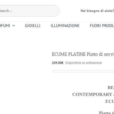
Hai bisogno di aiuto
OFUMI
GIOIELLI
ILLUMINAZIONE
FUORI PROD
Bernardaud
Dr. Vranjes
Christofle
Floris
Mario Luca
Premier Note
Nasomatto
Altri Profumi
Giusti
ECUME PLATINE Piatto di servi
Smeg
Saint Louis
204.00
€
Disponibile su ordinazione
Riedel
Ortigia
B
CONTEMPORARY &
EC
Piatto 