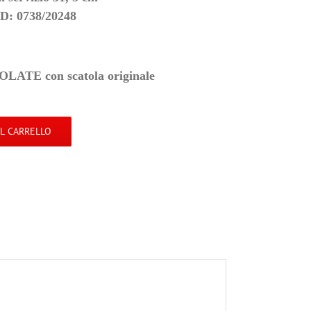
: 0738/20248
TE con scatola originale
AL CARRELLO