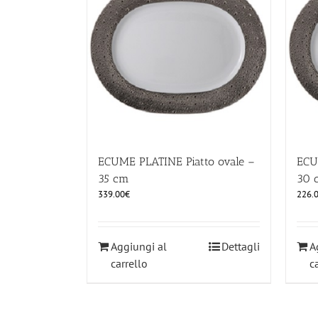
ECUME PLATINE Piatto ovale –
ECU
35 cm
30 
339.00
€
226.
Aggiungi al
Dettagli
A
carrello
c