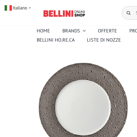
Salta
Italiano
al
Cerca
▼
contenuto
per:
HOME
BRANDS
OFFERTE
PR
BELLINI HO.RE.CA
LISTE DI NOZZE
Amouroud
Alessi
Baccarat
Creed
Hermes
Ortigia
Pana Dora
Kartell
Royal
Sambonet
Copenhagen
Venini
Wedgwood