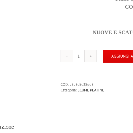
COD
NUOVE E SCATOLA
AGGIUNGI 
ECUME
PLATINE
Piatto
di
servizio
COD:
c8c3c5c38ed3
31,
Categoria:
ECUME PLATINE
5
cm
quantità
izione