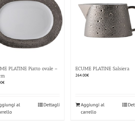
ME PLATINE Piatto ovale –
ECUME PLATINE Salsiera
264.00
€
cm
00
€
ggiungi al
Dettagli
Aggiungi al
Det
arrello
carrello