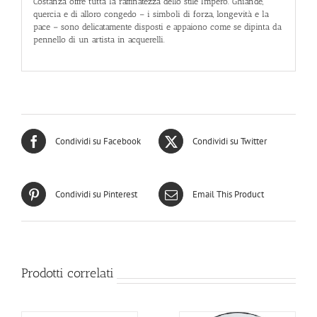
Costanza offre tutta la raffinatezza dello stile Impero. Ghiande,
quercia e di alloro congedo – i simboli di forza, longevità e la
pace – sono delicatamente disposti e appaiono come se dipinta da
pennello di un artista in acquerelli.
Condividi su Facebook
Condividi su Twitter
Condividi su Pinterest
Email This Product
Prodotti correlati