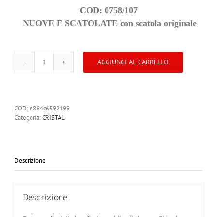
COD: 0758/107
NUOVE E SCATOLATE con scatola originale
AGGIUNGI AL CARRELLO
CRISTAL
Piatto
ovale
38
cm
COD:
e884c6592199
quantità
Categoria:
CRISTAL
Descrizione
Descrizione