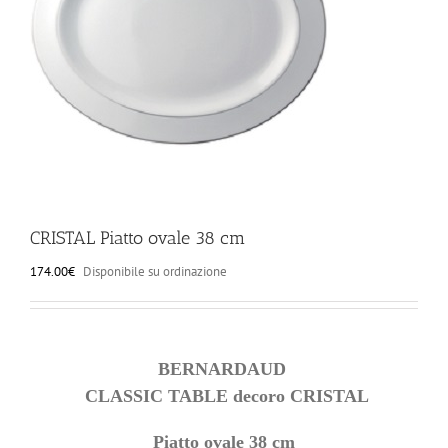
ILLUMINAZIONE
FUORI PRODUZIONE
BOMBONIERE
BELLINI HO.RE.CA
CRISTAL Piatto ovale 38 cm
174.00
€
Disponibile su ordinazione
LISTE DI NOZZE
BERNARDAUD
CLASSIC TABLE
decoro CRISTAL
Piatto ovale 38 cm