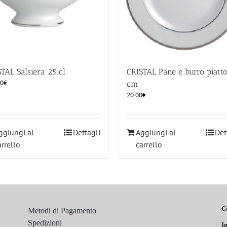
TAL Salsiera 25 cl
CRISTAL Pane e burro piatt
00
€
cm
20.00
€
ggiungi al
Dettagli
Aggiungi al
Det
arrello
carrello
C
Metodi di Pagamento
Spedizioni
In