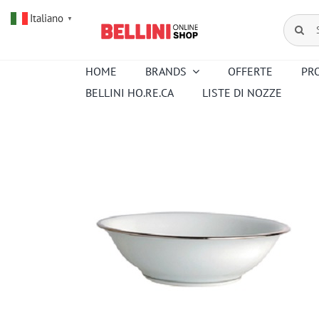
Salta
Italiano
al
Cerca
▼
contenuto
per:
HOME
BRANDS
OFFERTE
PR
BELLINI HO.RE.CA
LISTE DI NOZZE
Amouroud
Alessi
Baccarat
Creed
Hermes
Ortigia
Pana Dora
Kartell
Royal
Sambonet
Copenhagen
Venini
Wedgwood