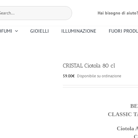
Hai bisogno di aiuto
OFUMI
GIOIELLI
ILLUMINAZIONE
FUORI PROD
Bernardaud
Dr. Vranjes
Christofle
Floris
Mario Luca
Premier Note
Nasomatto
Altri Profumi
Giusti
CRISTAL Ciotola 80 cl
Smeg
Saint Louis
59.00
€
Disponibile su ordinazione
Riedel
Ortigia
B
CLASSIC 
Ciotola A
C