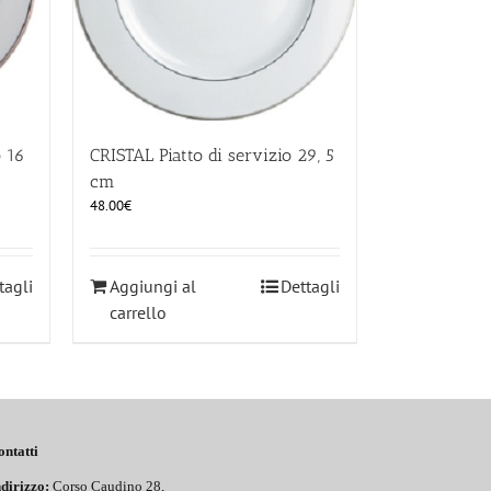
o 16
CRISTAL Piatto di servizio 29, 5
cm
48.00
€
tagli
Aggiungi al
Dettagli
carrello
ontatti
dirizzo:
Corso Caudino 28,