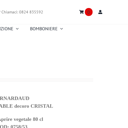
0
?
Chiamaci: 0824 835592
UZIONE
BOMBONIERE
Truefitt & Hill
Creed
Nasomatto
Floris
Portmeirion
Richard Ginori
Truefitt & Hill
Versace
Fitz and Floyd
Zafferano
ERNARDAUD
TABLE
decoro CRISTAL
prire vegetale 80 cl
OD: 0758/53