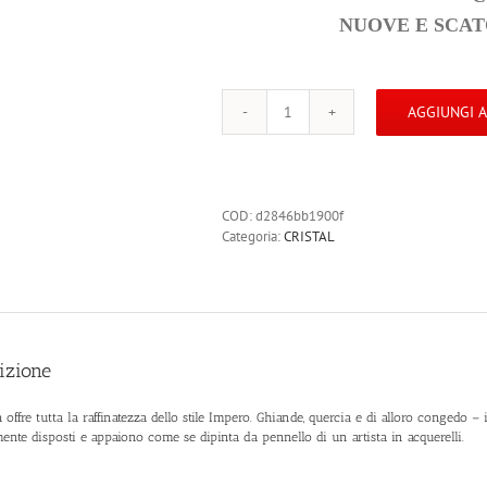
NUOVE E SCATOLA
AGGIUNGI 
CRISTAL
Ciotola
80
cl
quantità
COD:
d2846bb1900f
Categoria:
CRISTAL
izione
 offre tutta la raffinatezza dello stile Impero. Ghiande, quercia e di alloro congedo –
mente disposti e appaiono come se dipinta da pennello di un artista in acquerelli.