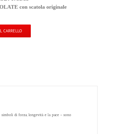
TE con scatola originale
AL CARRELLO
 i simboli di forza, longevità e la pace – sono