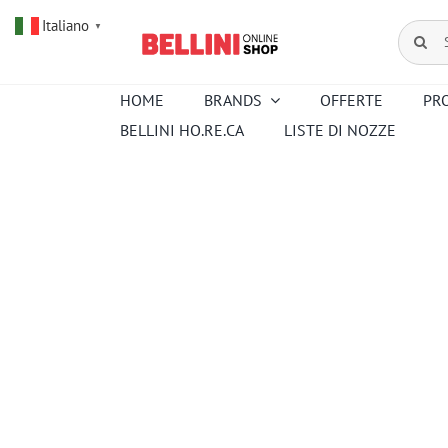
Salta
Italiano
al
Cerca
▼
contenuto
per:
HOME
BRANDS
OFFERTE
PR
BELLINI HO.RE.CA
LISTE DI NOZZE
Amouroud
Alessi
Baccarat
Creed
Hermes
Ortigia
Pana Dora
Kartell
Royal
Sambonet
Copenhagen
Venini
Wedgwood