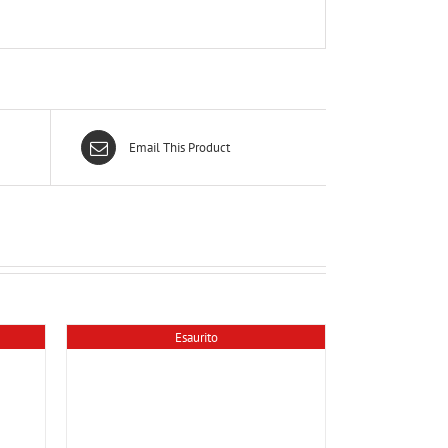
Email This Product
Esaurito