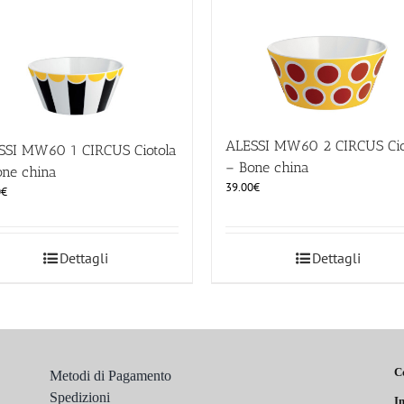
ALESSI MW60 2 CIRCUS Cio
SSI MW60 1 CIRCUS Ciotola
– Bone china
one china
39.00
€
0
€
Dettagli
Dettagli
C
Metodi di Pagamento
Spedizioni
In