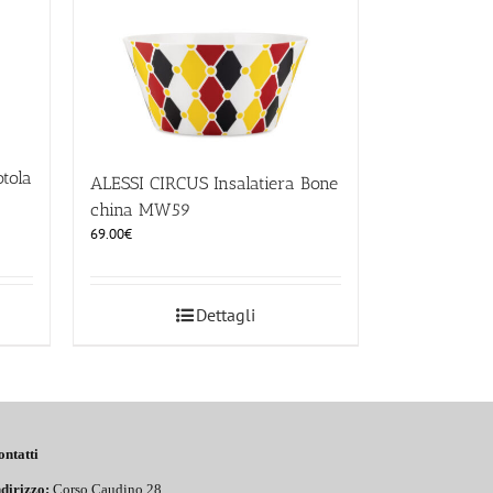
tola
ALESSI CIRCUS Insalatiera Bone
china MW59
69.00
€
Dettagli
ontatti
dirizzo:
Corso Caudino 28,