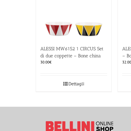
ALESSI MW61S2 1 CIRCUS Set
ALE
di due coppette – Bone china
– B
30.00
€
32.0
Dettagli