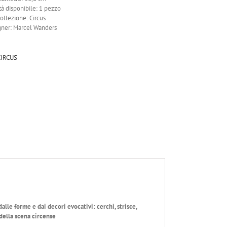
tà disponibile: 1 pezzo
ollezione: Circus
ner: Marcel Wanders
CIRCUS
lle forme e dai decori evocativi: cerchi, strisce,
 della scena circense