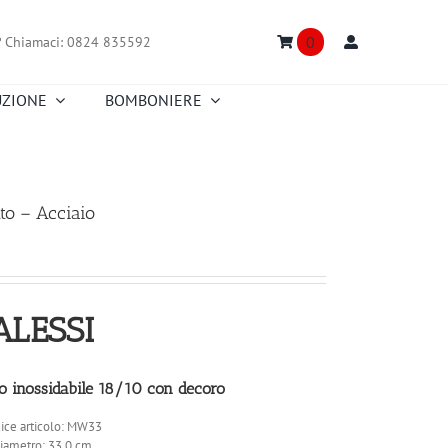
0
?
Chiamaci: 0824 835592
UZIONE
BOMBONIERE
Truefitt & Hill
Creed
Nasomatto
Floris
Portmeirion
Richard Ginori
to – Acciaio
Truefitt & Hill
Versace
Fitz and Floyd
Zafferano
ALESSI
io inossidabile 18/10 con decoro
ice articolo: MW33
iametro: 33,0 cm