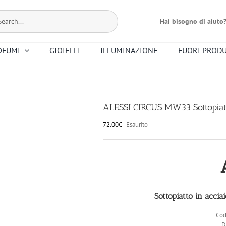
Hai bisogno di aiuto
OFUMI
GIOIELLI
ILLUMINAZIONE
FUORI PROD
Bernardaud
Dr. Vranjes
Christofle
Floris
Mario Luca
Premier Note
Nasomatto
Altri Profumi
Giusti
ALESSI CIRCUS MW33 Sottopiat
Smeg
Saint Louis
72.00
€
Esaurito
Riedel
Ortigia
Sottopiatto in accia
Cod
D