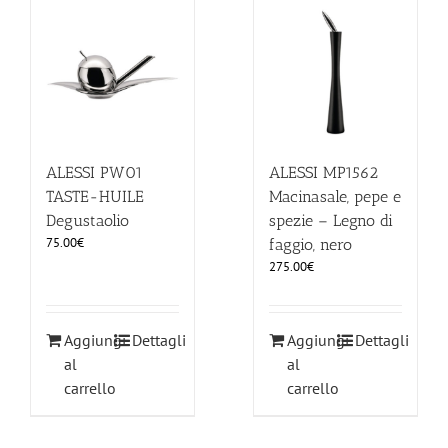
ALESSI PW01
ALESSI MP1562
TASTE-HUILE
Macinasale, pepe e
Degustaolio
spezie – Legno di
75.00
€
faggio, nero
275.00
€
Aggiungi
Dettagli
Aggiungi
Dettagli
al
al
carrello
carrello