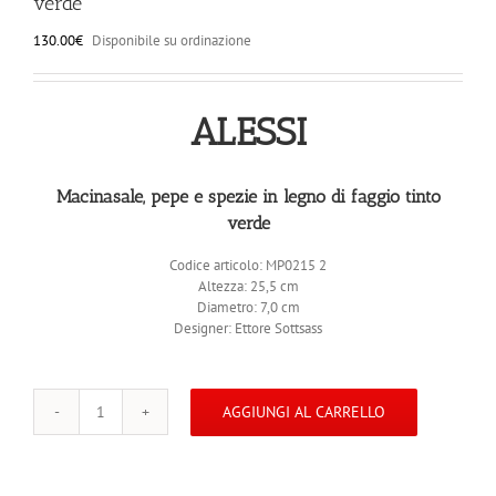
verde
130.00
€
Disponibile su ordinazione
ALESSI
Macinasale, pepe e spezie in legno di faggio tinto
verde
Codice articolo: MP0215 2
Altezza: 25,5 cm
Diametro: 7,0 cm
Designer: Ettore Sottsass
AGGIUNGI AL CARRELLO
ALESSI
MP0215
2
Macinapepe/sale/spezie