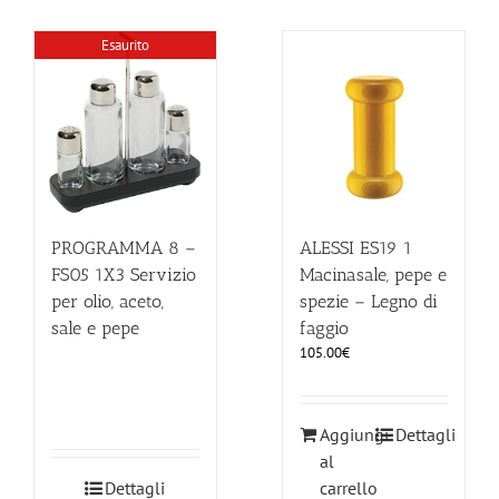
Esaurito
PROGRAMMA 8 –
ALESSI ES19 1
FS05 1X3 Servizio
Macinasale, pepe e
per olio, aceto,
spezie – Legno di
sale e pepe
faggio
105.00
€
Aggiungi
Dettagli
al
Dettagli
carrello