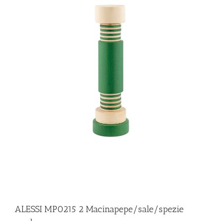
ILLUMINAZIONE
FUORI PRODUZIONE
BOMBONIERE
BELLINI HO.RE.CA
LISTE DI NOZZE
ALESSI MP0215 2 Macinapepe/sale/spezie