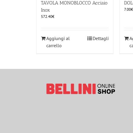
TAVOLA MONOBLOCCO Acciaio
DOL
7.00
€
Inox
572.40
€
Aggiungi al
Dettagli
A
carrello
c