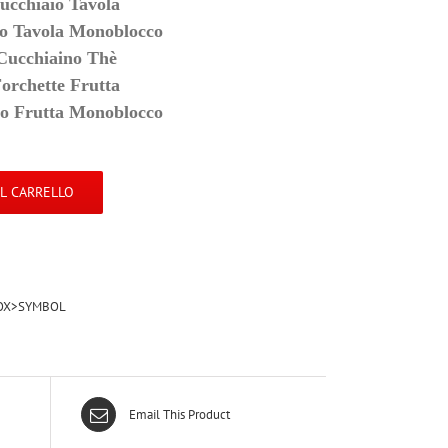
ucchiaio Tavola
llo Tavola Monoblocco
Cucchiaino Thè
Forchette Frutta
llo Frutta Monoblocco
AL CARRELLO
NOX>SYMBOL
Email This Product