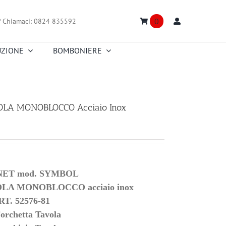
0
?
Chiamaci: 0824 835592
UZIONE
BOMBONIERE
Truefitt & Hill
Creed
Nasomatto
Floris
Portmeirion
Richard Ginori
OLA MONOBLOCCO Acciaio Inox
Truefitt & Hill
Versace
Fitz and Floyd
Zafferano
ET mod. SYMBOL
OLA MONOBLOCCO acciaio inox
RT. 52576-81
Forchetta Tavola