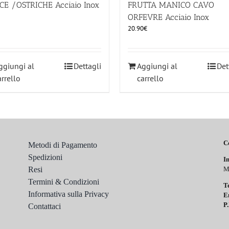
CE /OSTRICHE Acciaio Inox
FRUTTA MANICO CAVO
ORFEVRE Acciaio Inox
20.90
€
ggiungi al
Dettagli
Aggiungi al
Det
arrello
carrello
C
Metodi di Pagamento
Spedizioni
In
Resi
M
Termini & Condizioni
T
Informativa sulla Privacy
E
P.
Contattaci