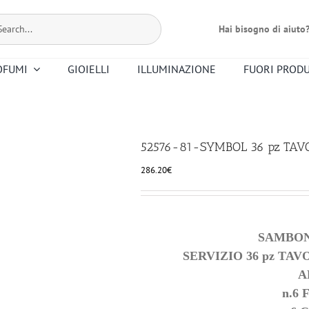
Hai bisogno di aiuto
OFUMI
GIOIELLI
ILLUMINAZIONE
FUORI PROD
Bernardaud
Dr. Vranjes
Christofle
Floris
Mario Luca
Premier Note
Nasomatto
Altri Profumi
Giusti
52576-81-SYMBOL 36 pz TAV
Smeg
Saint Louis
286.20
€
Riedel
Ortigia
SAMBON
SERVIZIO 36 pz TAV
A
n.6 