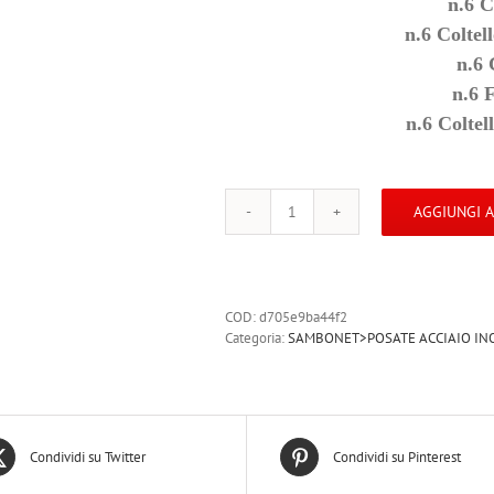
n.6 C
n.6 Colte
n.6 
n.6 
n.6 Colte
AGGIUNGI 
52576-
81-
SYMBOL
36
pz
COD:
d705e9ba44f2
TAVOLA
Categoria:
SAMBONET>POSATE ACCIAIO I
MONOBLOCCO
Acciaio
Inox
quantità
Condividi su Twitter
Condividi su Pinterest