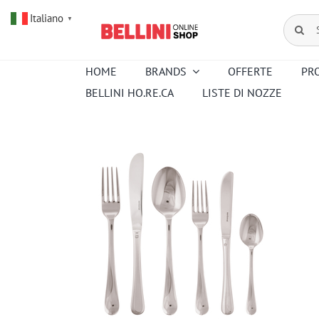
Salta
Italiano
al
Cerca
▼
contenuto
per:
HOME
BRANDS
OFFERTE
PR
BELLINI HO.RE.CA
LISTE DI NOZZE
Amouroud
Alessi
Baccarat
Creed
Hermes
Ortigia
Pana Dora
Kartell
Royal
Sambonet
Copenhagen
Venini
Wedgwood