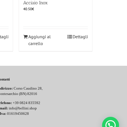
Acciaio Inox
40.50
€
tagli
Aggiungi al
Dettagli
carrello
ontatti
dirizzo:
Corso Caudino 28,
ontesarchio (BN) 82016
elefono:
+39 0824 835592
mail:
info@bellini.shop
Iva:
01619450628