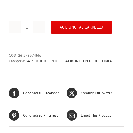
AGGIUNGI AL CARRELLO
51701-
16-
KIKKA
PENTOLA
ALTA
COD:
26f273b74bfe
16
Categoria:
SAMBONET>PENTOLE SAMBONET>PENTOLE KIKKA
CM
Acciaio
Inox
quantità
Condividi su Facebook
Condividi su Twitter
Condividi su Pinterest
Email This Product