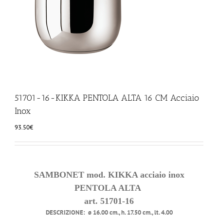
ILLUMINAZIONE
FUORI PRODUZIONE
BOMBONIERE
51701-16-KIKKA PENTOLA ALTA 16 CM Acciaio
BELLINI HO.RE.CA
Inox
93.50
€
LISTE DI NOZZE
SAMBONET mod. KIKKA acciaio inox
PENTOLA ALTA
art. 51701-16
DESCRIZIONE:
ø 16.00 cm., h. 17.50 cm., lt. 4.00