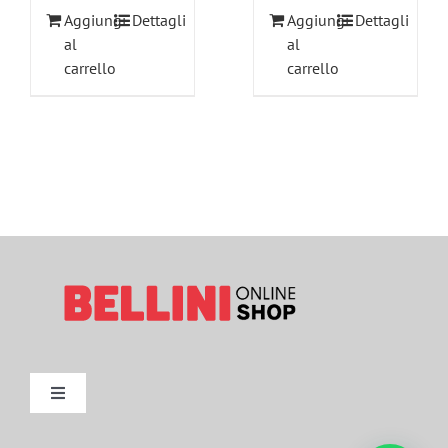
Aggiungi
Dettagli
Aggiungi
Dettagli
al
al
carrello
carrello
Toggle
Navigation
Metodi di Pagamento