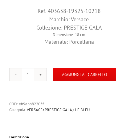
Ref. 403638-19325-10218
Marchio: Versace
Collezione: PRESTIGE GALA
Dimensione: 18 cm
Materiale: Porcellana
AGGIUNGI AL CARRELLO
19325
403638
10218
PRESTIGE
GALA
COD:
eb9ebb82203f
LE
Categoria:
VERSACE>PRESTIGE GALA / LE BLEU
BLEU
Piatto
Piano
18
cm
Descrizione