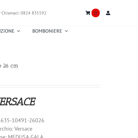
0
?
Chiamaci: 0824 835592
UZIONE
BOMBONIERE
Truefitt & Hill
Creed
Nasomatto
Floris
Portmeirion
Richard Ginori
 26 cm
Truefitt & Hill
Versace
Fitz and Floyd
Zafferano
ERSACE
03635-10491-26026
rchio: Versace
ione: MEDUSA GALA