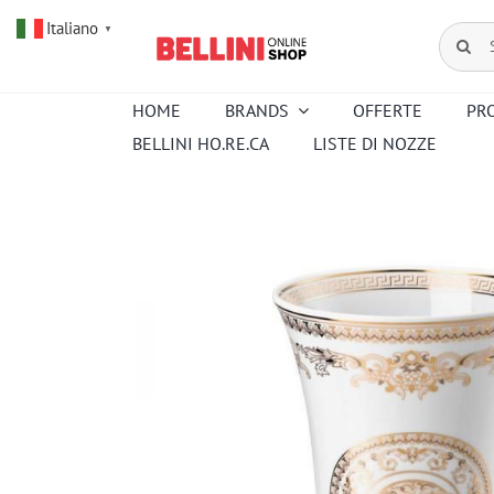
Salta
Italiano
al
Cerca
▼
contenuto
per:
HOME
BRANDS
OFFERTE
PR
BELLINI HO.RE.CA
LISTE DI NOZZE
Amouroud
Alessi
Baccarat
Creed
Hermes
Ortigia
Pana Dora
Kartell
Royal
Sambonet
Copenhagen
Venini
Wedgwood