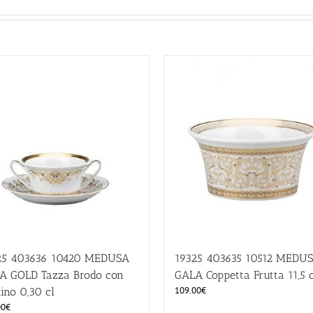
25 403636 10420 MEDUSA
19325 403635 10512 MEDU
A GOLD Tazza Brodo con
GALA Coppetta Frutta 11,5
109.00
€
tino 0,30 cl
00
€