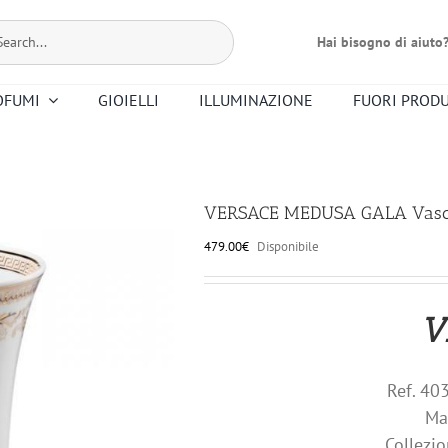
Hai bisogno di aiuto
OFUMI
GIOIELLI
ILLUMINAZIONE
FUORI PROD
Bernardaud
Dr. Vranjes
Christofle
Floris
Mario Luca
Premier Note
Nasomatto
Altri Profumi
Giusti
VERSACE MEDUSA GALA Vaso
Smeg
Saint Louis
479.00
€
Disponibile
Riedel
Ortigia
V
Ref. 4
Ma
Collez