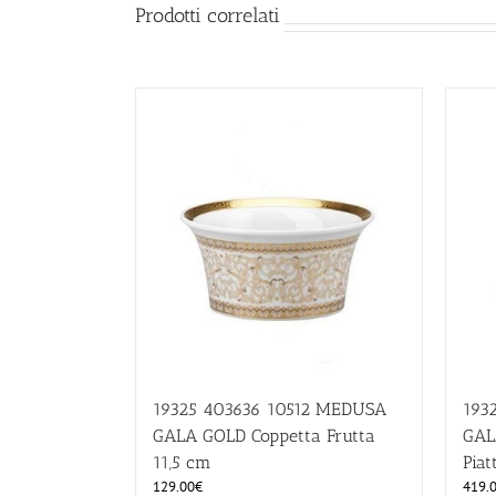
Prodotti correlati
19325 403636 10512 MEDUSA
193
GALA GOLD Coppetta Frutta
GAL
11,5 cm
Piat
129.00
€
419.