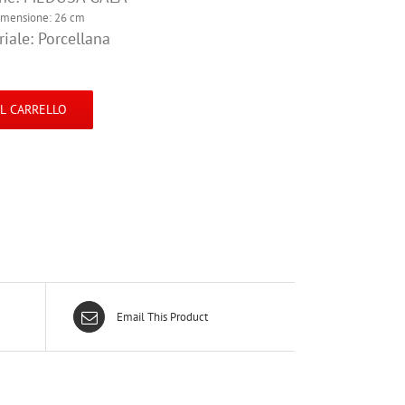
imensione: 26 cm
iale: Porcellana
AL CARRELLO
Email This Product