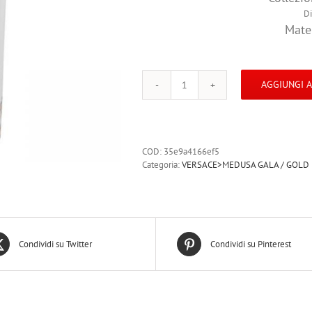
D
Mater
AGGIUNGI 
VERSACE
MEDUSA
GALA
Vaso
26
COD:
35e9a4166ef5
cm
Categoria:
VERSACE>MEDUSA GALA / GOLD
quantità
Condividi su Twitter
Condividi su Pinterest