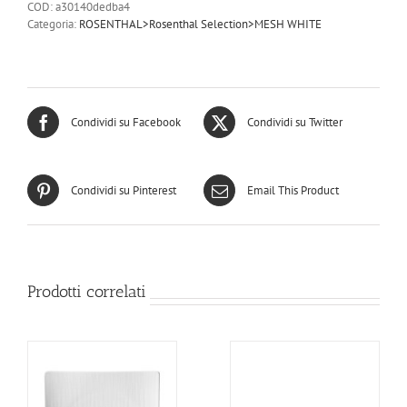
COD:
a30140dedba4
PIATTO
Categoria:
ROSENTHAL>Rosenthal Selection>MESH WHITE
FONDO
25
cm
quantità
Condividi su Facebook
Condividi su Twitter
Condividi su Pinterest
Email This Product
Prodotti correlati