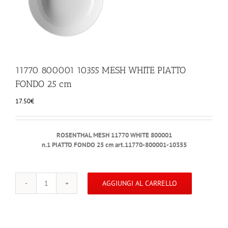
ILLUMINAZIONE
FUORI PRODUZIONE
11770 800001 10355 MESH WHITE PIATTO
FONDO 25 cm
BOMBONIERE
17.50
€
BELLINI HO.RE.CA
ROSENTHAL MESH 11770 WHITE 800001
LISTE DI NOZZE
n.1 PIATTO FONDO 25 cm art.11770-800001-10355
AGGIUNGI AL CARRELLO
11770
800001
10355
MESH
WHITE