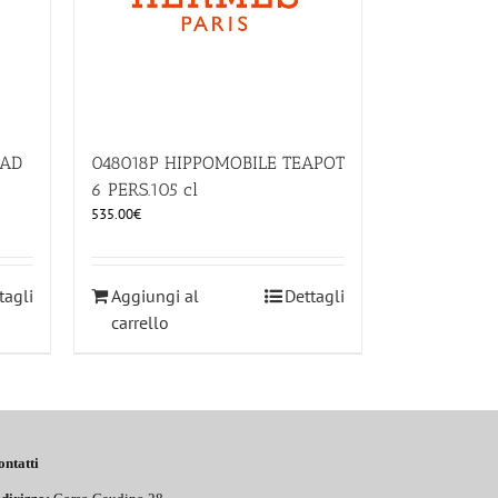
EAD
048018P HIPPOMOBILE TEAPOT
6 PERS.105 cl
535.00
€
tagli
Aggiungi al
Dettagli
carrello
ontatti