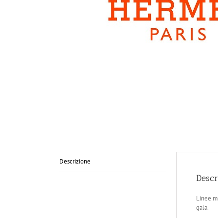
Descrizione
Descr
Linee ma
gala.