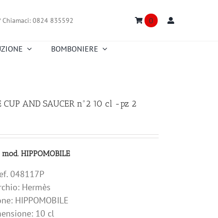
0
?
Chiamaci: 0824 835592
UZIONE
BOMBONIERE
Truefitt & Hill
Creed
Nasomatto
Floris
Portmeirion
Richard Ginori
 CUP AND SAUCER n°2 10 cl -pz 2
Truefitt & Hill
Versace
Fitz and Floyd
Zafferano
 mod. HIPPOMOBILE
ef. 048117P
rchio: Hermès
ione: HIPPOMOBILE
ensione: 10 cl