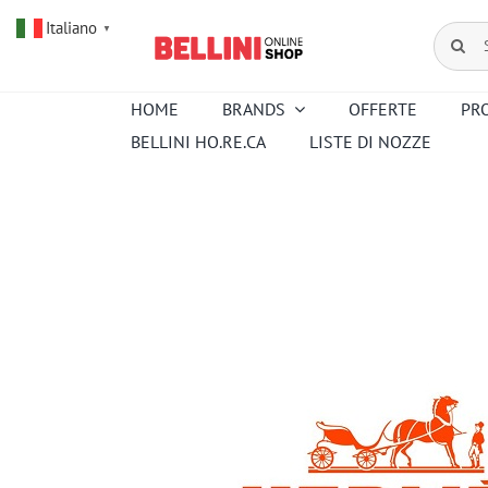
Salta
Italiano
al
Cerca
▼
contenuto
per:
HOME
BRANDS
OFFERTE
PR
BELLINI HO.RE.CA
LISTE DI NOZZE
Amouroud
Alessi
Baccarat
Creed
Hermes
Ortigia
Pana Dora
Kartell
Royal
Sambonet
Copenhagen
Venini
Wedgwood