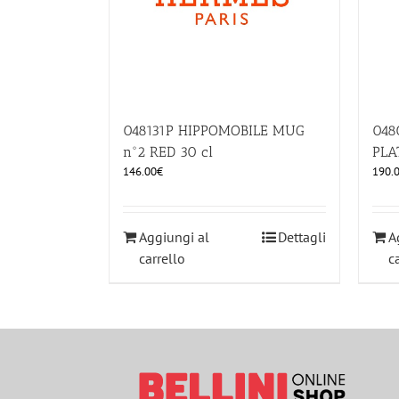
048131P HIPPOMOBILE MUG
048
n°2 RED 30 cl
PLA
146.00
€
190.
Aggiungi al
Dettagli
A
carrello
c