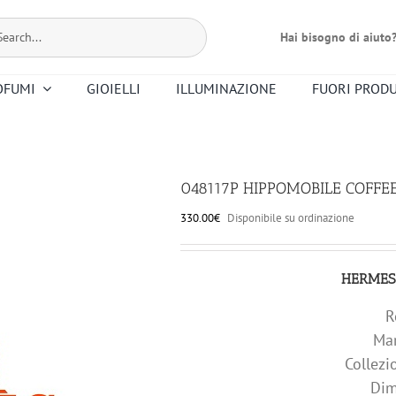
Hai bisogno di aiuto
OFUMI
GIOIELLI
ILLUMINAZIONE
FUORI PROD
Bernardaud
Dr. Vranjes
Christofle
Floris
Mario Luca
Premier Note
Nasomatto
Altri Profumi
Giusti
048117P HIPPOMOBILE COFFEE
Smeg
Saint Louis
330.00
€
Disponibile su ordinazione
Riedel
Ortigia
HERMES
R
Ma
Collez
Dim