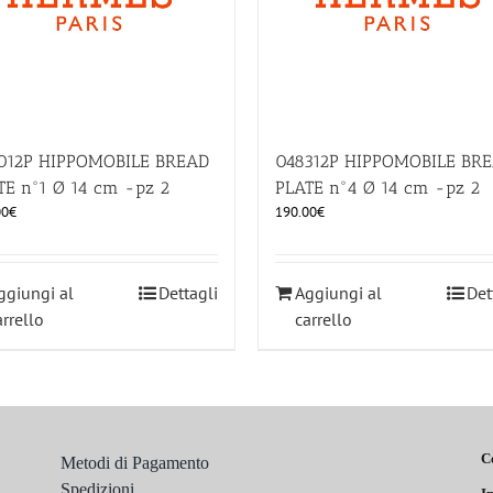
012P HIPPOMOBILE BREAD
048312P HIPPOMOBILE BR
TE n°1 Ø 14 cm -pz 2
PLATE n°4 Ø 14 cm -pz 2
00
€
190.00
€
ggiungi al
Dettagli
Aggiungi al
Det
arrello
carrello
C
Metodi di Pagamento
Spedizioni