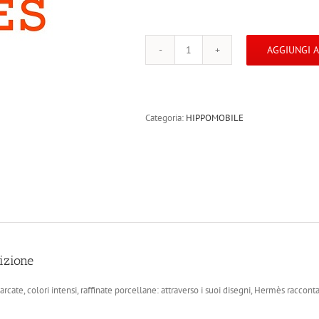
AGGIUNGI 
048117P
HIPPOMOBILE
COFFEE
CUP
AND
Categoria:
HIPPOMOBILE
SAUCER
n°2
10
cl
-
pz
2
quantità
izione
rcate, colori intensi, raffinate porcellane: attraverso i suoi disegni, Hermès raccont