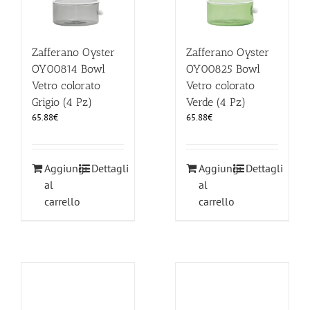
Zafferano Oyster
Zafferano Oyster
OY00814 Bowl
OY00825 Bowl
Vetro colorato
Vetro colorato
Grigio (4 Pz)
Verde (4 Pz)
65.88
€
65.88
€
Aggiungi
Dettagli
Aggiungi
Dettagli
al
al
carrello
carrello