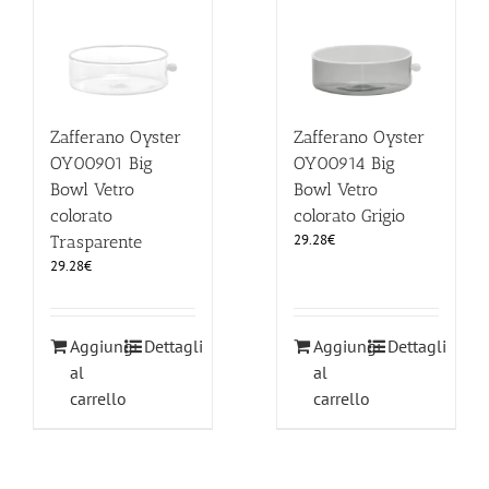
Zafferano Oyster
Zafferano Oyster
OY00901 Big
OY00914 Big
Bowl Vetro
Bowl Vetro
colorato
colorato Grigio
29.28
€
Trasparente
29.28
€
Aggiungi
Dettagli
Aggiungi
Dettagli
al
al
carrello
carrello