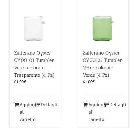
ILLUMINAZIONE
FUORI PRODUZIONE
BOMBONIERE
Zafferano Oyster
Zafferano Oyster
OY00101 Tumbler
OY00125 Tumbler
Vetro colorato
Vetro colorato
BELLINI HO.RE.CA
Trasparente (4 Pz)
Verde (4 Pz)
61.00
€
61.00
€
LISTE DI NOZZE
Aggiungi
Dettagli
Aggiungi
Dettagli
al
al
carrello
carrello