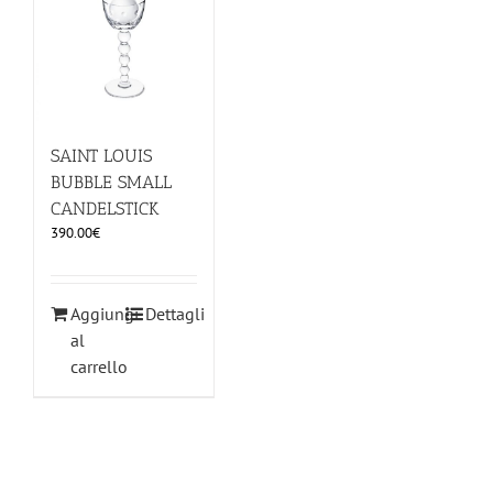
ILLUMINAZIONE
FUORI PRODUZIONE
SAINT LOUIS
BUBBLE SMALL
BOMBONIERE
CANDELSTICK
390.00
€
BELLINI HO.RE.CA
LISTE DI NOZZE
Aggiungi
Dettagli
al
carrello