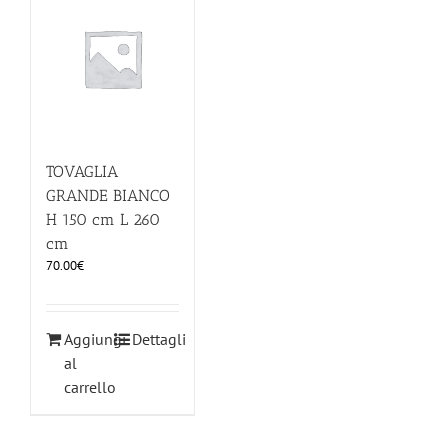
ILLUMINAZIONE
FUORI PRODUZIONE
BOMBONIERE
TOVAGLIA
GRANDE BIANCO
H 150 cm L 260
BELLINI HO.RE.CA
cm
70.00
€
LISTE DI NOZZE
Aggiungi
Dettagli
al
carrello