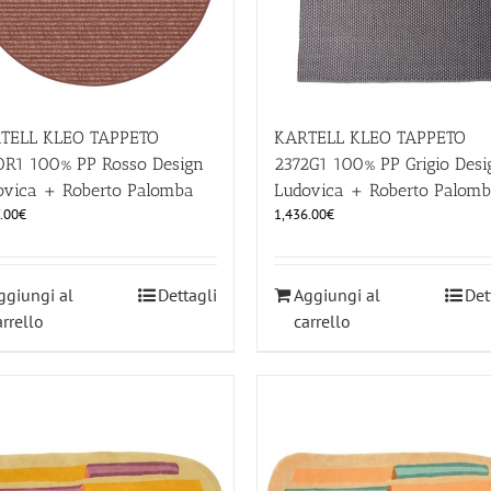
TELL KLEO TAPPETO
KARTELL KLEO TAPPETO
0R1 100% PP Rosso Design
2372G1 100% PP Grigio Desi
ovica + Roberto Palomba
Ludovica + Roberto Palom
.00
€
1,436.00
€
ggiungi al
Dettagli
Aggiungi al
Det
arrello
carrello