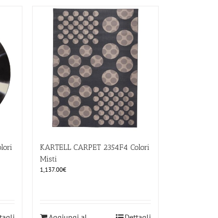
lori
KARTELL CARPET 2354F4 Colori
Misti
1,137.00
€
tagli
Aggiungi al
Dettagli