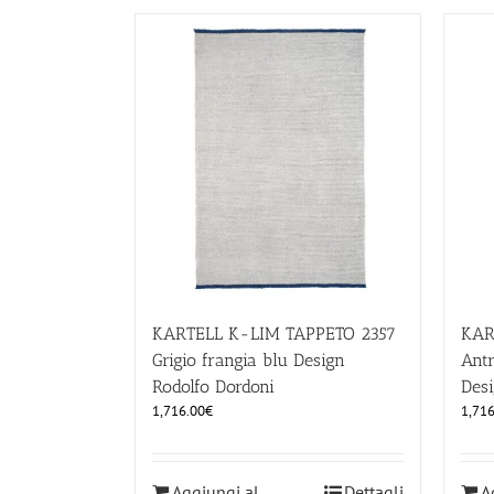
KARTELL K-LIM TAPPETO 2357
KAR
Grigio frangia blu Design
Antr
Rodolfo Dordoni
Desi
1,716.00
€
1,716
Aggiungi al
Dettagli
A