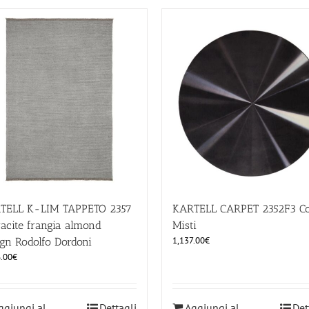
TELL K-LIM TAPPETO 2357
KARTELL CARPET 2352F3 Co
acite frangia almond
Misti
1,137.00
€
gn Rodolfo Dordoni
.00
€
ggiungi al
Dettagli
Aggiungi al
Det