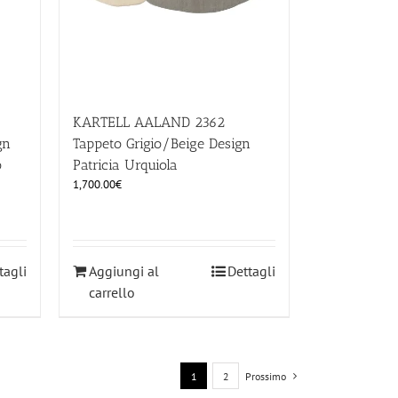
KARTELL AALAND 2362
gn
Tappeto Grigio/Beige Design
o
Patricia Urquiola
1,700.00
€
tagli
Aggiungi al
Dettagli
carrello
1
2
Prossimo