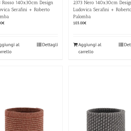
3 Rosso 140x30cm Design
2373 Nero 140x30cm Desig
vica Serafini + Roberto
Ludovica Serafini + Robert
omba
Palomba
00
€
103.00
€
ggiungi al
Dettagli
Aggiungi al
Det
arrello
carrello