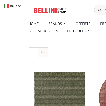
Salta
Italiano
al
Cerca
▼
contenuto
per:
HOME
BRANDS
OFFERTE
PR
BELLINI HO.RE.CA
LISTE DI NOZZE
Amouroud
Alessi
Baccarat
Creed
Hermes
Ortigia
Pana Dora
Kartell
Royal
Sambonet
Copenhagen
Venini
Wedgwood