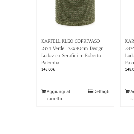
KARTELL KLEO COPRIVASO
KAR
2374 Verde 172x40cm Design
237
Ludovica Serafini + Roberto
Ludo
Palomba
Pal
148.00
€
148.
Aggiungi al
Dettagli
A
carrello
c