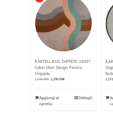
KARTELL RUG TAPPETO 2355F7
KAR
Colori Misti Design Patricia
Grig
Urquiola
Rodo
Il
Il
2,590.00
€
2,290.00
€
1,251
prezzo
prezzo
originale
attuale
era:
è:
Aggiungi al
Dettagli
A
2,590.00€.
2,290.00€.
carrello
c