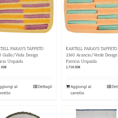
TELL PARAYS TAPPETO
KARTELL PARAYS TAPPETO
 Giallo/Viola Design
2360 Arancio/Verde Design
icia Urquiola
Patricia Urquiola
.00
€
2,758.00
€
ggiungi al
Dettagli
Aggiungi al
Det
arrello
carrello