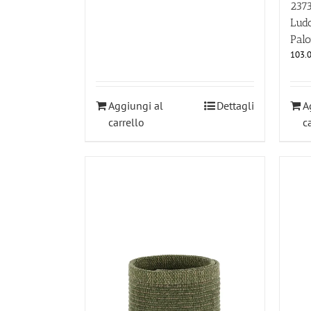
237
Ludo
Pal
103.
Aggiungi al
Dettagli
A
carrello
c