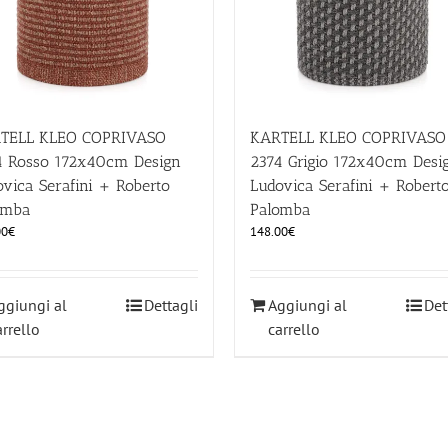
TELL KLEO COPRIVASO
KARTELL KLEO COPRIVASO
4 Rosso 172x40cm Design
2374 Grigio 172x40cm Desi
vica Serafini + Roberto
Ludovica Serafini + Robert
omba
Palomba
00
€
148.00
€
ggiungi al
Dettagli
Aggiungi al
Det
arrello
carrello