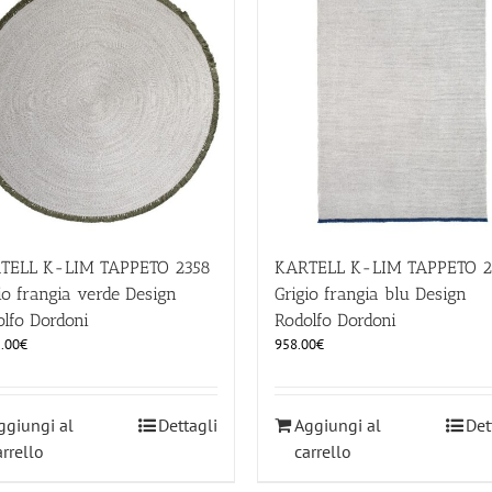
TELL K-LIM TAPPETO 2358
KARTELL K-LIM TAPPETO 2
io frangia verde Design
Grigio frangia blu Design
lfo Dordoni
Rodolfo Dordoni
.00
€
958.00
€
ggiungi al
Dettagli
Aggiungi al
Det
arrello
carrello