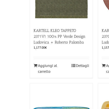
KARTELL KLEO TAPPETO
KAR
2371V1 100% PP Verde Design
237
Ludovica + Roberto Palomba
Lud
1,177.00
€
1,157
Aggiungi al
Dettagli
A
carrello
c