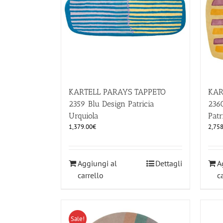
KARTELL PARAYS TAPPETO
KAR
2359 Blu Design Patricia
2360
Urquiola
Patr
1,379.00
€
2,758
Aggiungi al
Dettagli
A
carrello
c
Sale!