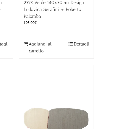
n
2373 Verde 140x30cm Design
o
Ludovica Serafini + Roberto
Palomba
103.00
€
tagli
Aggiungi al
Dettagli
carrello