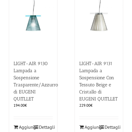
ILLUMINAZIONE
FUORI PRODUZIONE
BOMBONIERE
LIGHT-AIR 9130
LIGHT-AIR 9131
BELLINI HO.RE.CA
Lampada a
Lampada a
Sospensione
Sospensione Con
LISTE DI NOZZE
Trasparente/Azzurro
Tessuto Beige e
di EUGENI
Cristallo di
QUITLLET
EUGENI QUITLLET
194.00
€
229.00
€
Aggiungi
Dettagli
Aggiungi
Dettagli