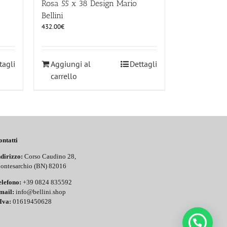
Rosa 55 x 38 Design Mario
Bellini
432.00
€
tagli
Aggiungi al
Dettagli
carrello
ontatti
dirizzo:
Corso Caudino 28,
ontesarchio (BN) 82016
elefono:
+39 0824 835592
mail:
info@bellini.shop
Iva:
01619450628