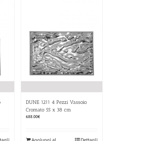
o
DUNE 1211 4 Pezzi Vassoio
Cromato 55 x 38 cm
688.00
€
tagli
Aggiungi al
Dettagli