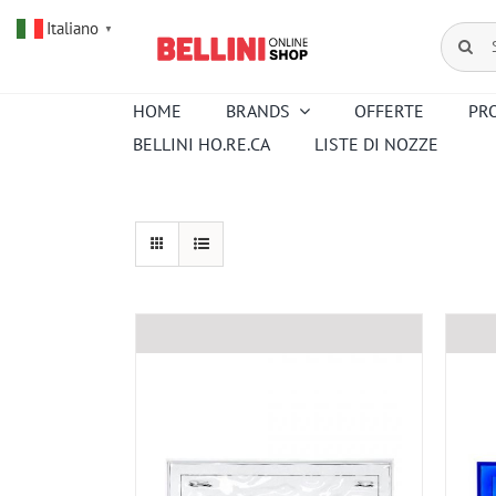
Salta
Italiano
al
Cerca
▼
contenuto
per:
HOME
BRANDS
OFFERTE
PR
BELLINI HO.RE.CA
LISTE DI NOZZE
Amouroud
Alessi
Baccarat
Creed
Hermes
Ortigia
Pana Dora
Kartell
Royal
Sambonet
Copenhagen
Venini
Wedgwood