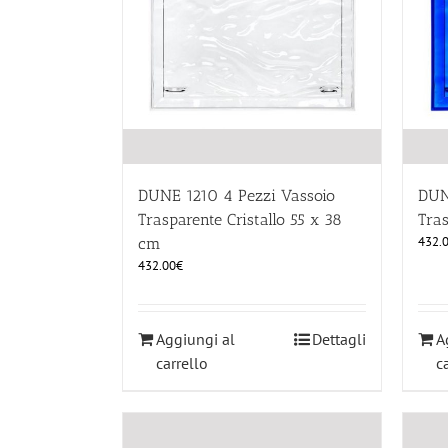
DUNE 1210 4 Pezzi Vassoio
DUN
Trasparente Cristallo 55 x 38
Tra
432.
cm
432.00
€
Aggiungi al
Dettagli
A
carrello
c