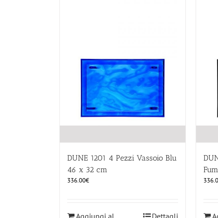
DUNE 1201 4 Pezzi Vassoio Blu
DUN
46 x 32 cm
Fum
336.00
€
336.
Aggiungi al
Dettagli
A