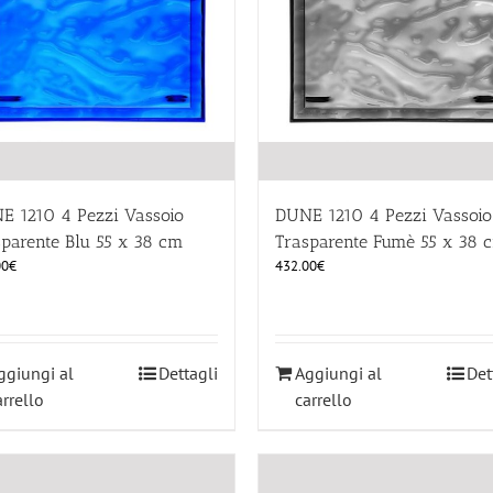
E 1210 4 Pezzi Vassoio
DUNE 1210 4 Pezzi Vassoio
sparente Blu 55 x 38 cm
Trasparente Fumè 55 x 38 
00
€
432.00
€
ggiungi al
Dettagli
Aggiungi al
Det
arrello
carrello