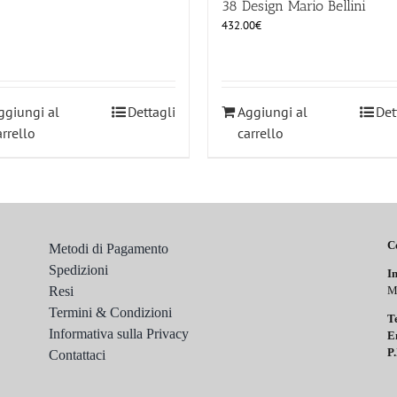
38 Design Mario Bellini
432.00
€
ggiungi al
Dettagli
Aggiungi al
Det
arrello
carrello
C
Metodi di Pagamento
Spedizioni
In
Resi
M
Termini & Condizioni
T
Informativa sulla Privacy
E
P.
Contattaci