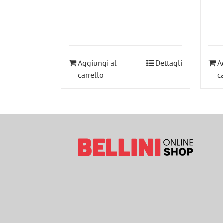
Aggiungi al
Dettagli
A
carrello
c