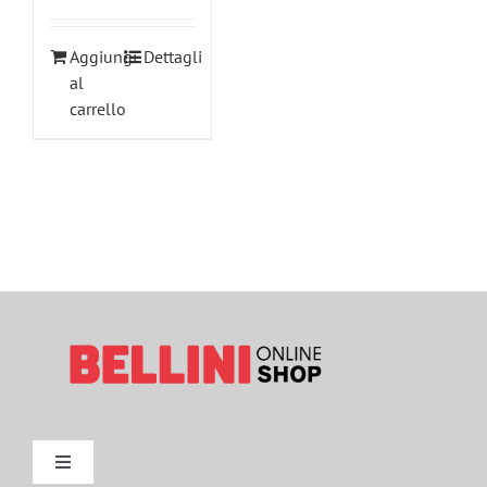
Aggiungi
Dettagli
al
carrello
Toggle