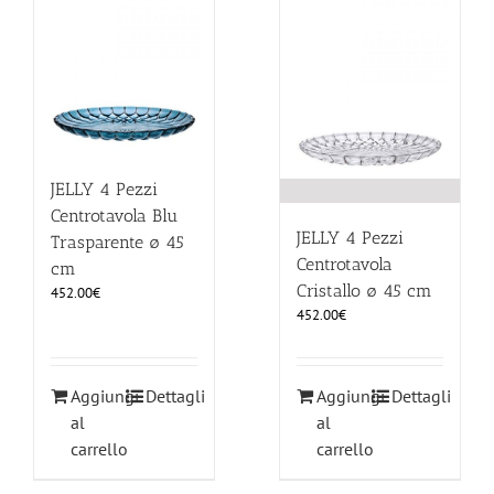
ILLUMINAZIONE
FUORI PRODUZIONE
BOMBONIERE
JELLY 4 Pezzi
Centrotavola Blu
JELLY 4 Pezzi
Trasparente ø 45
BELLINI HO.RE.CA
Centrotavola
cm
Cristallo ø 45 cm
452.00
€
LISTE DI NOZZE
452.00
€
Aggiungi
Dettagli
Aggiungi
Dettagli
al
al
carrello
carrello