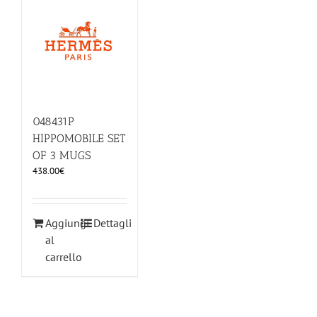
ILLUMINAZIONE
FUORI PRODUZIONE
BOMBONIERE
048431P
HIPPOMOBILE SET
OF 3 MUGS
BELLINI HO.RE.CA
438.00
€
LISTE DI NOZZE
Aggiungi
Dettagli
al
carrello