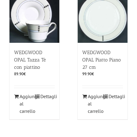
ILLUMINAZIONE
FUORI PRODUZIONE
BOMBONIERE
WEDGWOOD
WEDGWOOD
OPAL Tazza Tè
OPAL Piatto Piano
con piattino
27 cm
BELLINI HO.RE.CA
89.90
€
99.90
€
LISTE DI NOZZE
Aggiungi
Dettagli
Aggiungi
Dettagli
al
al
carrello
carrello