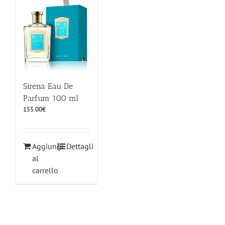
ILLUMINAZIONE
FUORI PRODUZIONE
BOMBONIERE
Sirena Eau De
Parfum 100 ml
155.00
€
BELLINI HO.RE.CA
LISTE DI NOZZE
Aggiungi
Dettagli
al
carrello