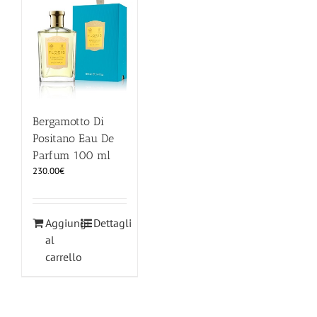
ILLUMINAZIONE
FUORI PRODUZIONE
BOMBONIERE
Bergamotto Di
Positano Eau De
Parfum 100 ml
BELLINI HO.RE.CA
230.00
€
LISTE DI NOZZE
Aggiungi
Dettagli
al
carrello