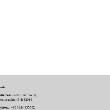
ontatti
dirizzo:
Corso Caudino 28,
ontesarchio (BN) 82016
elefono:
+39 0824 835592