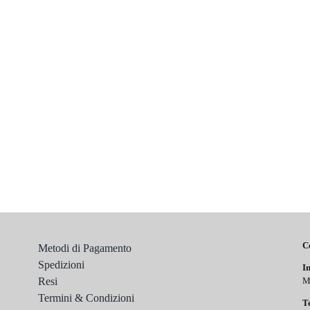
C
Metodi di Pagamento
Spedizioni
In
Resi
M
Termini & Condizioni
T