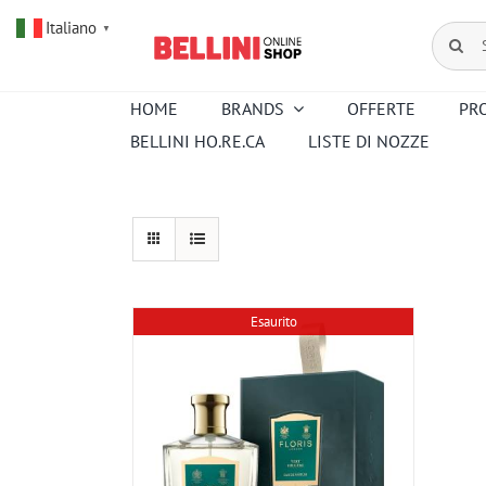
Salta
Italiano
al
Cerca
▼
contenuto
per:
HOME
BRANDS
OFFERTE
PR
BELLINI HO.RE.CA
LISTE DI NOZZE
Amouroud
Alessi
Baccarat
Creed
Hermes
Ortigia
Pana Dora
Kartell
Royal
Sambonet
Copenhagen
Esaurito
Venini
Wedgwood