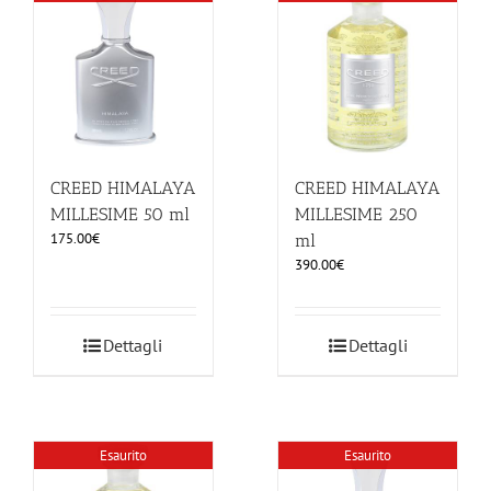
ILLUMINAZIONE
FUORI PRODUZIONE
BOMBONIERE
CREED HIMALAYA
CREED HIMALAYA
MILLESIME 50 ml
MILLESIME 250
175.00
€
ml
BELLINI HO.RE.CA
390.00
€
LISTE DI NOZZE
Dettagli
Dettagli
Esaurito
Esaurito