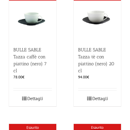
ILLUMINAZIONE
FUORI PRODUZIONE
BOMBONIERE
BULLE SABLE
BULLE SABLE
Tazza caffè con
Tazza tè con
piattino (nero) 7
piattino (nero) 20
BELLINI HO.RE.CA
cl
cl
78.00
€
94.00
€
LISTE DI NOZZE
Dettagli
Dettagli
Esaurito
Esaurito