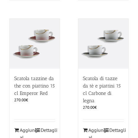
Scatola tazzine da
Scatola di tazze
the con piattino 15
da tè e piattini 15
cl Emperor Red
cl Carbone di
270.00
€
legna
270.00
€
Aggiungi
Dettagli
Aggiungi
Dettagli
al
al