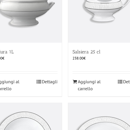
dura 1L
Salsiera 25 cl
00
€
238.00
€
ggiungi al
Dettagli
Aggiungi al
Det
arrello
carrello