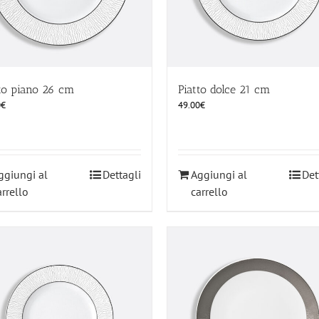
to piano 26 cm
Piatto dolce 21 cm
0
€
49.00
€
ggiungi al
Dettagli
Aggiungi al
Det
arrello
carrello