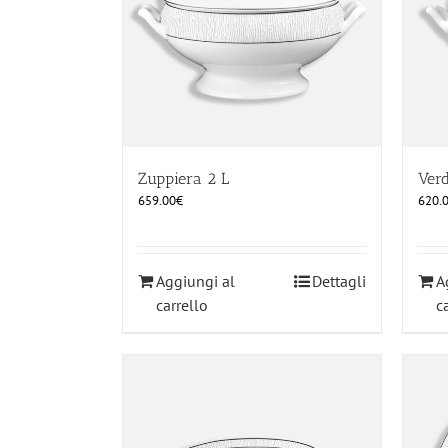
Zuppiera 2 L
Ver
659.00
€
620.
Aggiungi al
Dettagli
A
carrello
c