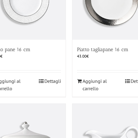
tto pane 16 cm
Piatto tagliapane 16 cm
0
€
43.00
€
ggiungi al
Dettagli
Aggiungi al
Det
arrello
carrello