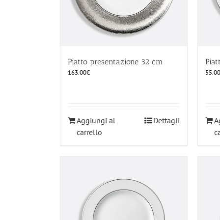
Piatto presentazione 32 cm
Piat
163.00
€
55.0
Aggiungi al
Dettagli
A
carrello
c