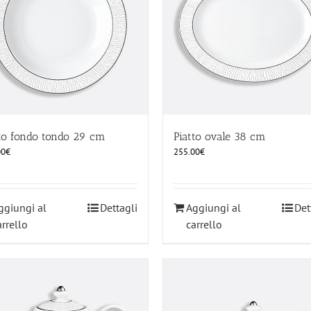
tto fondo tondo 29 cm
Piatto ovale 38 cm
00
€
255.00
€
ggiungi al
Dettagli
Aggiungi al
Det
arrello
carrello