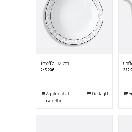
Pirofila 32 cm
Caff
245.00
€
285.
Aggiungi al
Dettagli
A
carrello
c