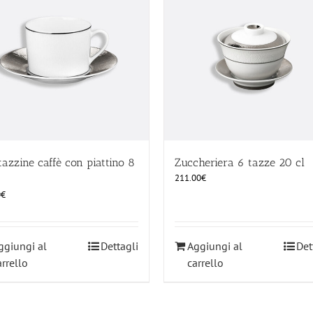
tazzine caffè con piattino 8
Zuccheriera 6 tazze 20 cl
211.00
€
0
€
ggiungi al
Dettagli
Aggiungi al
Det
arrello
carrello