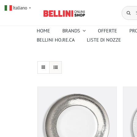
Salta
Italiano
al
Cerca
▼
contenuto
per:
HOME
BRANDS
OFFERTE
PR
BELLINI HO.RE.CA
LISTE DI NOZZE
Amouroud
Alessi
Baccarat
Creed
Hermes
Ortigia
Pana Dora
Kartell
Royal
Sambonet
Copenhagen
Venini
Wedgwood