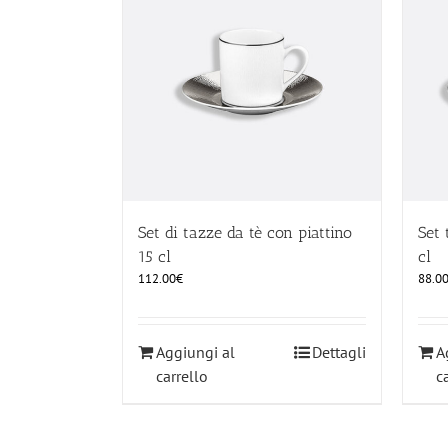
Set di tazze da tè con piattino
Set 
15 cl
cl
112.00
€
88.0
Aggiungi al
Dettagli
A
carrello
c