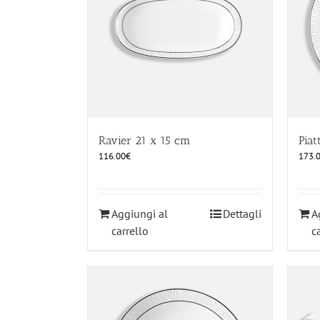
Ravier 21 x 15 cm
Pia
116.00
€
173.
Aggiungi al
Dettagli
A
carrello
c