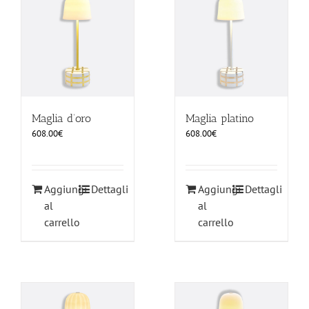
ILLUMINAZIONE
FUORI PRODUZIONE
BOMBONIERE
Maglia d’oro
Maglia platino
608.00
€
608.00
€
BELLINI HO.RE.CA
Aggiungi
Dettagli
Aggiungi
Dettagli
LISTE DI NOZZE
al
al
carrello
carrello