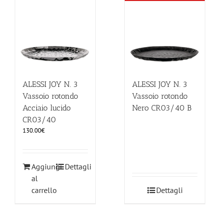
ILLUMINAZIONE
FUORI PRODUZIONE
BOMBONIERE
ALESSI JOY N. 3
ALESSI JOY N. 3
Vassoio rotondo
Vassoio rotondo
Acciaio lucido
Nero CR03/40 B
BELLINI HO.RE.CA
CR03/40
130.00
€
LISTE DI NOZZE
Aggiungi
Dettagli
al
carrello
Dettagli