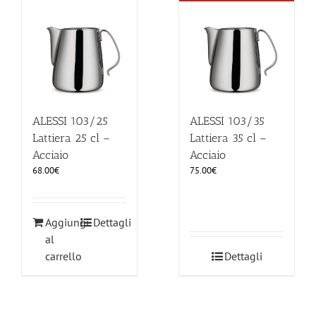
ILLUMINAZIONE
FUORI PRODUZIONE
BOMBONIERE
ALESSI 103/25
ALESSI 103/35
Lattiera 25 cl –
Lattiera 35 cl –
Acciaio
Acciaio
BELLINI HO.RE.CA
68.00
€
75.00
€
LISTE DI NOZZE
Aggiungi
Dettagli
al
carrello
Dettagli