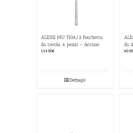
ALESSI MU TI04/2 Forchetta
ALE
da tavola. 6 pezzi – Acciaio
da d
114.00
€
60.0
Dettagli