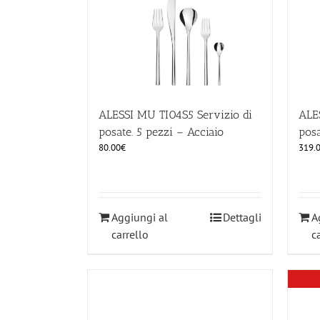
ALESSI MU TI04S5 Servizio di
ALE
posate. 5 pezzi – Acciaio
posa
80.00
€
319.
Aggiungi al
Dettagli
A
carrello
c