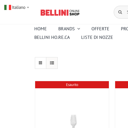
Salta
Italiano
al
Cerca
▼
contenuto
per:
HOME
BRANDS
OFFERTE
PR
BELLINI HO.RE.CA
LISTE DI NOZZE
Amouroud
Alessi
Baccarat
Creed
Hermes
Ortigia
Pana Dora
Kartell
Royal
Sambonet
Copenhagen
Esaurito
Venini
Wedgwood