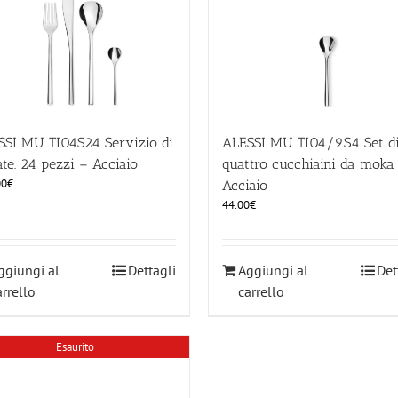
SSI MU TI04S24 Servizio di
ALESSI MU TI04/9S4 Set d
te. 24 pezzi – Acciaio
quattro cucchiaini da moka
00
€
Acciaio
44.00
€
ggiungi al
Dettagli
Aggiungi al
Det
arrello
carrello
Esaurito