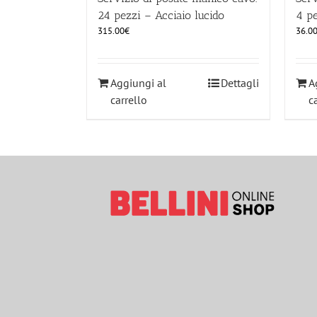
24 pezzi – Acciaio lucido
4 pe
315.00
€
36.0
Aggiungi al
Dettagli
A
carrello
c