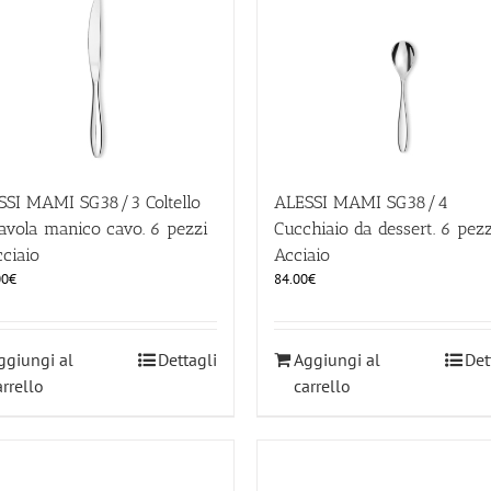
SSI MAMI SG38/3 Coltello
ALESSI MAMI SG38/4
avola manico cavo. 6 pezzi
Cucchiaio da dessert. 6 pez
ciaio
Acciaio
00
€
84.00
€
ggiungi al
Dettagli
Aggiungi al
Det
arrello
carrello