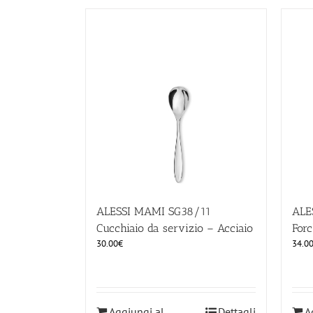
ALESSI MAMI SG38/11
ALE
Cucchiaio da servizio – Acciaio
Forc
30.00
€
34.0
Aggiungi al
Dettagli
A