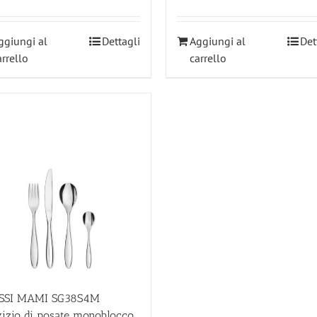
ggiungi al
Dettagli
Aggiungi al
Det
arrello
carrello
SSI MAMI SG38S4M
izio di posate monoblocco.