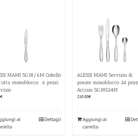
SSI MAMI SG38/6M Coltello
ALESSI MAMI Servizio di
rutta monoblocco . 6 pezzi
posate monoblocco 24 pezz
ciaio
Acciaio SG38S24M
0
€
210.00
€
ggiungi al
Dettagli
Aggiungi al
Det
arrello
carrello