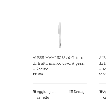
ALESSI MAMI SG38/6 Coltello
ALE
da frutta manico cavo. 6 pezzi
da f
– Acciaio
– Ac
192.00
€
66.0
Aggiungi al
Dettagli
A
carrello
c