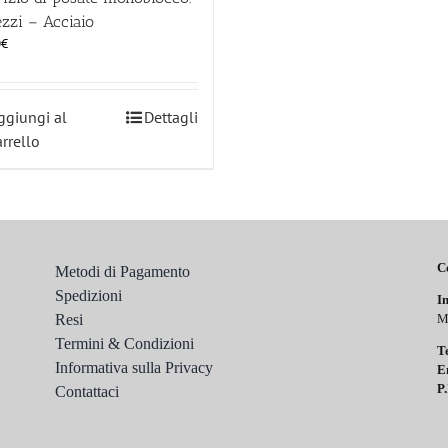
zzi – Acciaio
0
€
ggiungi al
Dettagli
arrello
C
Metodi di Pagamento
Spedizioni
In
Resi
M
Termini & Condizioni
T
Informativa sulla Privacy
E
P.
Contattaci