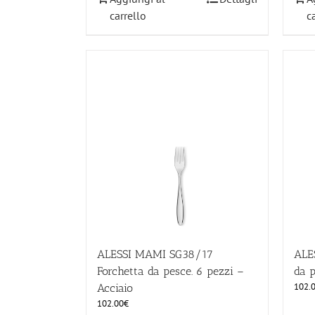
carrello
c
ALESSI MAMI SG38/17
ALE
Forchetta da pesce. 6 pezzi –
da p
102.
Acciaio
102.00
€