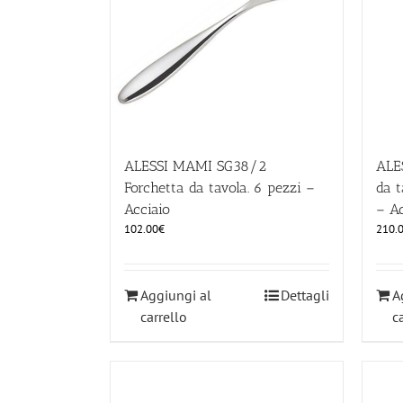
ALESSI MAMI SG38/2
ALE
Forchetta da tavola. 6 pezzi –
da t
Acciaio
– Ac
102.00
€
210.
Aggiungi al
Dettagli
A
carrello
c