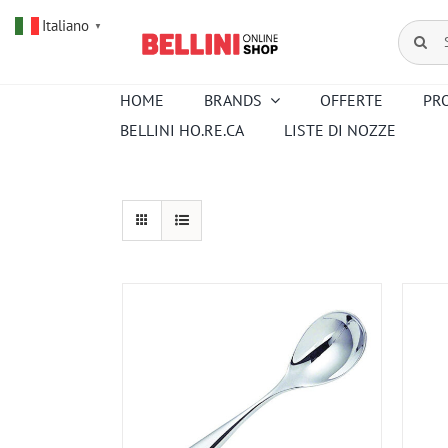
Salta
Italiano
al
Cerca
▼
contenuto
per:
HOME
BRANDS
OFFERTE
PR
BELLINI HO.RE.CA
LISTE DI NOZZE
Amouroud
Alessi
Baccarat
Creed
Hermes
Ortigia
Pana Dora
Kartell
Royal
Sambonet
Copenhagen
Venini
Wedgwood