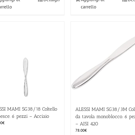
arrello
carrello
SSI MAMI SG38/18 Coltello
ALESSI MAMI SG38/3M Colt
esce. 6 pezzi – Acciaio
da tavola monoblocco. 6 pe
00
€
– AISI 420
78.00
€