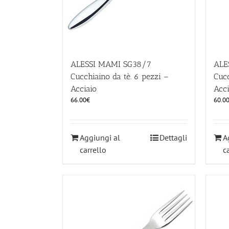
ALESSI MAMI SG38/7
ALE
Cucchiaino da tè. 6 pezzi –
Cucc
Acciaio
Acci
66.00
€
60.0
Aggiungi al
Dettagli
A
carrello
c