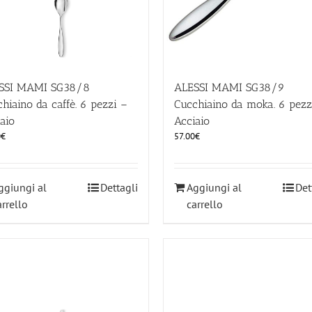
SSI MAMI SG38/8
ALESSI MAMI SG38/9
hiaino da caffè. 6 pezzi –
Cucchiaino da moka. 6 pezz
aio
Acciaio
0
€
57.00
€
ggiungi al
Dettagli
Aggiungi al
Det
arrello
carrello