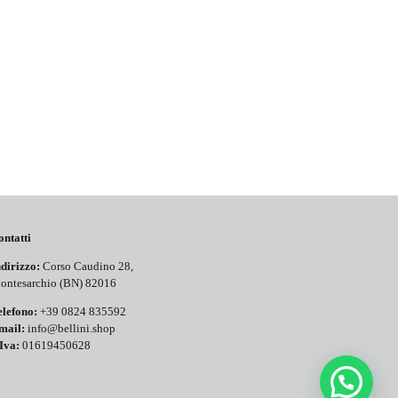
ontatti
dirizzo:
Corso Caudino 28,
ontesarchio (BN) 82016
elefono:
+39 0824 835592
mail:
info@bellini.shop
Iva:
01619450628