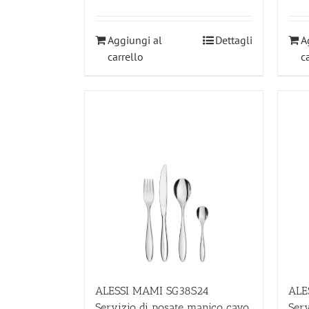
Aggiungi al
Dettagli
A
carrello
c
ALESSI MAMI SG38S24
ALE
Servizio di posate manico cavo.
Serv