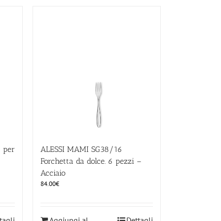
 per
ALESSI MAMI SG38/16
Forchetta da dolce. 6 pezzi –
Acciaio
84.00
€
tagli
Aggiungi al
Dettagli