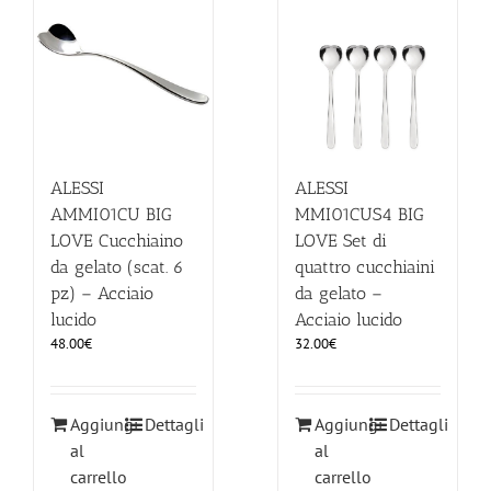
ILLUMINAZIONE
FUORI PRODUZIONE
BOMBONIERE
ALESSI
ALESSI
AMMI01CU BIG
MMI01CUS4 BIG
LOVE Cucchiaino
LOVE Set di
BELLINI HO.RE.CA
da gelato (scat. 6
quattro cucchiaini
pz) – Acciaio
da gelato –
LISTE DI NOZZE
lucido
Acciaio lucido
48.00
€
32.00
€
Aggiungi
Dettagli
Aggiungi
Dettagli
al
al
carrello
carrello