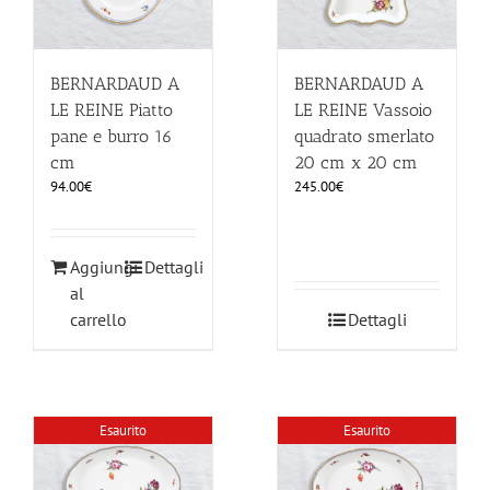
BERNARDAUD A
BERNARDAUD A
LE REINE Piatto
LE REINE Vassoio
pane e burro 16
quadrato smerlato
cm
20 cm x 20 cm
94.00
€
245.00
€
Aggiungi
Dettagli
al
carrello
Dettagli
Esaurito
Esaurito