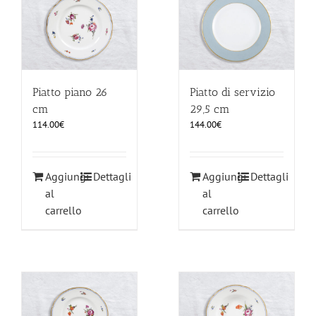
ILLUMINAZIONE
FUORI PRODUZIONE
Piatto piano 26
Piatto di servizio
cm
29,5 cm
BOMBONIERE
114.00
€
144.00
€
BELLINI HO.RE.CA
Aggiungi
Dettagli
Aggiungi
Dettagli
al
al
LISTE DI NOZZE
carrello
carrello